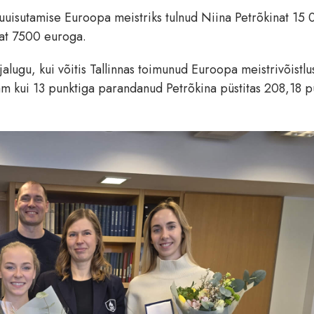
uuisutamise Euroopa meistriks tulnud Niina Petrõkinat 15
jat 7500 euroga.
jalugu, kui võitis Tallinnas toimunud Euroopa meistrivõistlu
enam kui 13 punktiga parandanud Petrõkina püstitas 208,18 p