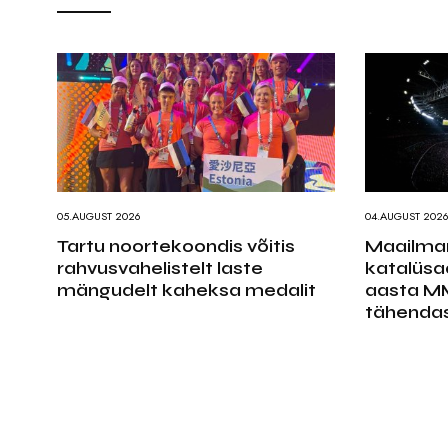
05.AUGUST 2026
04.AUGUST 202
Tartu noortekoondis võitis
Maailmam
rahvusvahelistelt laste
katalüsa
mängudelt kaheksa medalit
aasta MM
tähenda