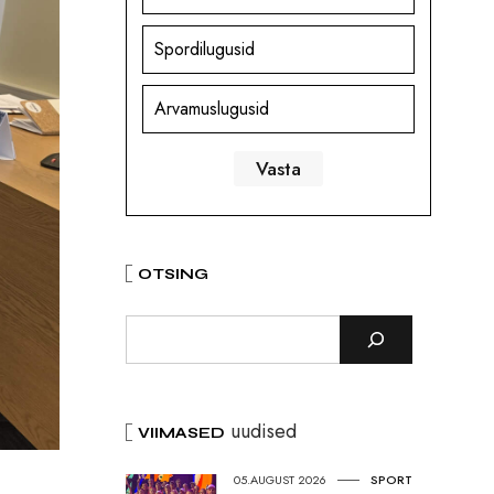
Spordilugusid
Arvamuslugusid
OTSING
uudised
VIIMASED
05.AUGUST 2026
SPORT