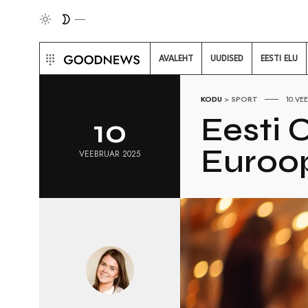
AVALEHT
UUDISED
EESTI ELU
KODU
>
SPORT
10.VE
Eesti 
10
Euroop
VEEBRUAR 2025