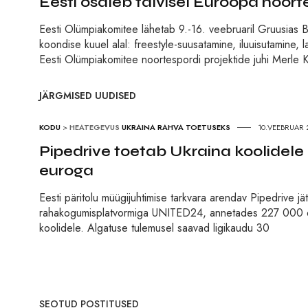
Eesti osaleb talvisel Euroopa noort
Eesti Olümpiakomitee lähetab 9.-16. veebruaril Gruusias Ba
koondise kuuel alal: freestyle-suusatamine, iluuisutamin
Eesti Olümpiakomitee noortespordi projektide juhi Merle K
JÄRGMISED UUDISED
KODU
>
HEATEGEVUS
UKRAINA RAHVA TOETUSEKS
10.VEEBRUAR 
Pipedrive toetab Ukraina koolidele 
euroga
Eesti päritolu müügijuhtimise tarkvara arendav Pipedrive 
rahakogumisplatvormiga UNITED24, annetades 227 000 euro
koolidele. Algatuse tulemusel saavad ligikaudu 30
SEOTUD POSTITUSED