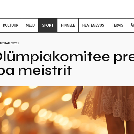
KULTUUR
MELU
SPORT
HINGELE
HEATEGEVUS
TERVIS
Ä
EBRUAR 2025
Olümpiakomitee pr
a meistrit