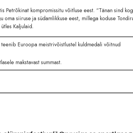
tis Petrõkinat kompromissitu võitluse eest. “Tänan sind kog
gu oma siiruse ja südamlikkuse eest, millega koduse Tondi
ütles Kaljulaid.
 teenib Euroopa meistrivõistlustel kuldmedali võitnud
tlasele makstavast summast.