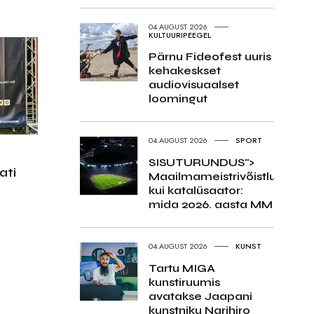
04.AUGUST 2026
KULTUURIPEEGEL
Pärnu Fideofest uuris
kehakeskset
audiovisuaalset
loomingut
04.AUGUST 2026
SPORT
SISUTURUNDUS">
ati
Maailmameistrivõistlused
kui katalüsaator:
mida 2026. aasta MM
04.AUGUST 2026
KUNST
Tartu MIGA
kunstiruumis
avatakse Jaapani
kunstniku Narihiro