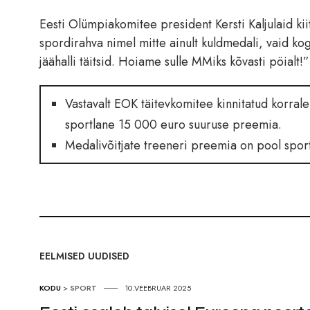
Eesti Olümpiakomitee president Kersti Kaljulaid kii
spordirahva nimel mitte ainult kuldmedali, vaid ko
jäähalli täitsid. Hoiame sulle MMiks kõvasti pöialt!” 
Vastavalt EOK täitevkomitee kinnitatud korrale
sportlane 15 000 euro suuruse preemia.
Medalivõitjate treeneri preemia on pool spor
EELMISED UUDISED
KODU
>
SPORT
10.VEEBRUAR 2025