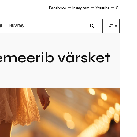
Facebook
Instagram
Youtube
X
RI
HUVITAV
TAVALINE
KESKMINE
emeerib värsket
SUUR