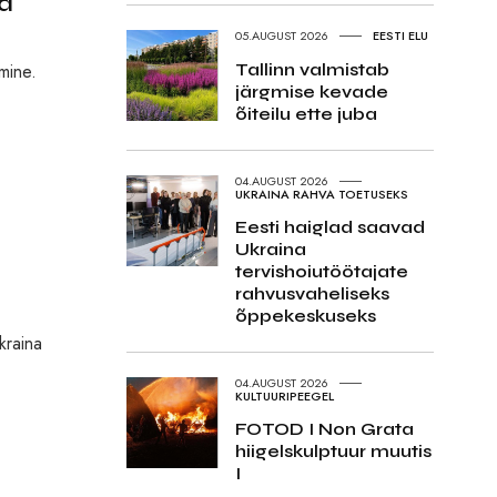
ga
05.AUGUST 2026
EESTI ELU
mine.
Tallinn valmistab
järgmise kevade
õiteilu ette juba
04.AUGUST 2026
UKRAINA RAHVA TOETUSEKS
Eesti haiglad saavad
Ukraina
tervishoiutöötajate
rahvusvaheliseks
õppekeskuseks
kraina
04.AUGUST 2026
KULTUURIPEEGEL
FOTOD I Non Grata
hiigelskulptuur muutis
I