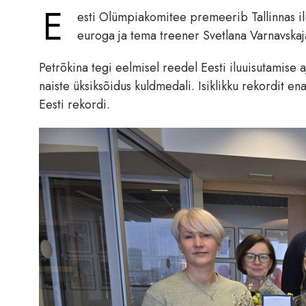
E
esti Olümpiakomitee premeerib Tallinnas il
euroga ja tema treener Svetlana Varnavska
Petrõkina tegi eelmisel reedel Eesti iluuisutamise a
naiste üksiksõidus kuldmedali. Isiklikku rekordit 
Eesti rekordi.