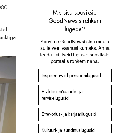
 000
Mis sisu sooviksid
GoodNewsis rohkem
lugeda?
stel
unktiga
Soovime GoodNewsi sisu muuta
sulle veel väärtuslikumaks. Anna
teada, milliseid lugusid sooviksid
portaalis rohkem näha.
Inspireerivaid persoonilugusid
Praktilisi nõuande- ja
terviselugusid
Ettevõtlus- ja karjäärilugusid
Kultuuri- ja sündmuslugusid