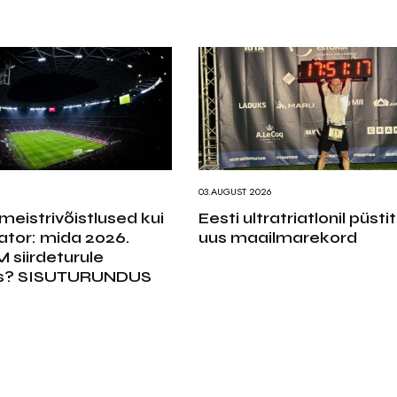
6
03.AUGUST 2026
eistrivõistlused kui
Eesti ultratriatlonil püstit
ator: mida 2026.
uus maailmarekord
 siirdeturule
s? SISUTURUNDUS