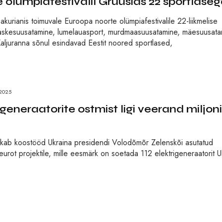
e olümpiafestivalil Gruusias 22 sportlase
kurianis toimuvale Euroopa noorte olümpiafestivalile 22-liikmelise
e, laskesuusatamine, lumelauasport, murdmaasuusatamine, mäesuusata
aljuranna sõnul esindavad Eestit noored sportlased,
2025
generaatorite ostmist ligi veerand miljoni
jätkab koostööd Ukraina presidendi Volodõmõr Zelenskõi asutatud
t projektile, mille eesmärk on soetada 112 elektrigeneraatorit U