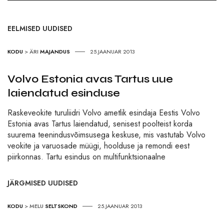
EELMISED UUDISED
KODU
>
ÄRI
MAJANDUS
25.JAANUAR 2013
Volvo Estonia avas Tartus uue
laiendatud esinduse
Raskeveokite turuliidri Volvo ametlik esindaja Eestis Volvo
Estonia avas Tartus laiendatud, senisest poolteist korda
suurema teenindusvõimsusega keskuse, mis vastutab Volvo
veokite ja varuosade müügi, hoolduse ja remondi eest
piirkonnas. Tartu esindus on multifunktsionaalne
JÄRGMISED UUDISED
KODU
>
MELU
SELTSKOND
25.JAANUAR 2013