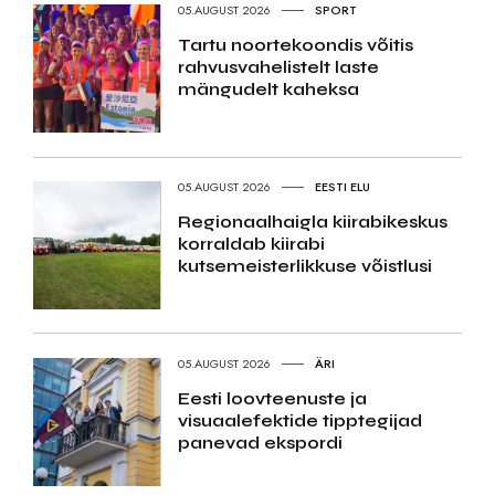
05.AUGUST 2026
SPORT
Tartu noortekoondis võitis
rahvusvahelistelt laste
mängudelt kaheksa
05.AUGUST 2026
EESTI ELU
Regionaalhaigla kiirabikeskus
korraldab kiirabi
kutsemeisterlikkuse võistlusi
05.AUGUST 2026
ÄRI
Eesti loovteenuste ja
visuaalefektide tipptegijad
panevad ekspordi