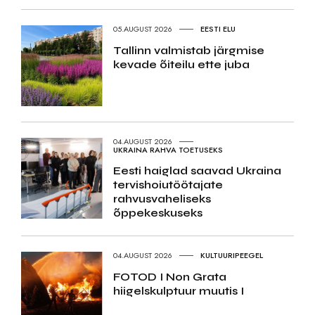
05.AUGUST 2026
EESTI ELU
Tallinn valmistab järgmise
kevade õiteilu ette juba
04.AUGUST 2026
UKRAINA RAHVA TOETUSEKS
Eesti haiglad saavad Ukraina
tervishoiutöötajate
rahvusvaheliseks
õppekeskuseks
04.AUGUST 2026
KULTUURIPEEGEL
FOTOD I Non Grata
hiigelskulptuur muutis I