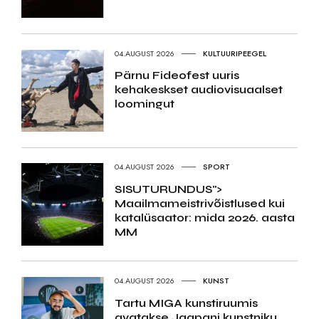
04.AUGUST 2026
KULTUURIPEEGEL
Pärnu Fideofest uuris
kehakeskset audiovisuaalset
loomingut
04.AUGUST 2026
SPORT
SISUTURUNDUS">
Maailmameistrivõistlused kui
katalüsaator: mida 2026. aasta
MM
04.AUGUST 2026
KUNST
Tartu MIGA kunstiruumis
avatakse Jaapani kunstniku