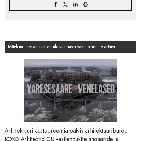
Märkus:
see artikkel on üle viie aasta vana ja kuulub arhiivi.
Arhitektuuri aastapreemia pälvis arhitektuuribüroo
KOKO Arhitektid OÜ vesilennukite angaaride ja