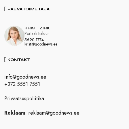
PÄEVATOIMETAJA
KRISTI ZIRK
Portaali haldur
5690 1774
kristi@goodnews.ee
KONTAKT
info@goodnews.ee
+372 5551 7551
Privaatsuspoliitika
Reklaam
:
reklaam@goodnews.ee