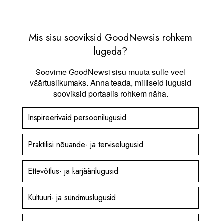
Mis sisu sooviksid GoodNewsis rohkem
lugeda?
Soovime GoodNewsi sisu muuta sulle veel
väärtuslikumaks. Anna teada, milliseid lugusid
sooviksid portaalis rohkem näha.
Inspireerivaid persoonilugusid
Praktilisi nõuande- ja terviselugusid
Ettevõtlus- ja karjäärilugusid
Kultuuri- ja sündmuslugusid