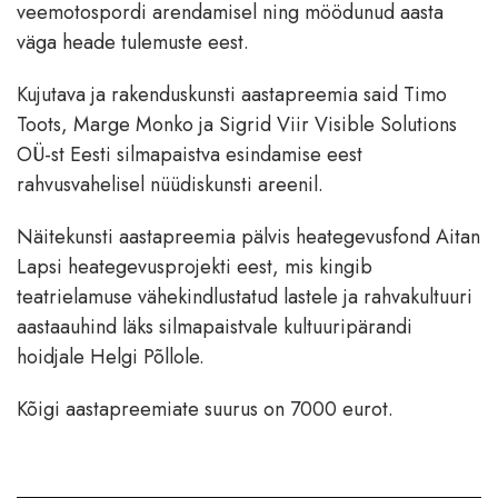
veemotospordi arendamisel ning möödunud aasta
väga heade tulemuste eest.
Kujutava ja rakenduskunsti aastapreemia said Timo
Toots, Marge Monko ja Sigrid Viir Visible Solutions
OÜ-st Eesti silmapaistva esindamise eest
rahvusvahelisel nüüdiskunsti areenil.
Näitekunsti aastapreemia pälvis heategevusfond Aitan
Lapsi heategevusprojekti eest, mis kingib
teatrielamuse vähekindlustatud lastele ja rahvakultuuri
aastaauhind läks silmapaistvale kultuuripärandi
hoidjale Helgi Põllole.
Kõigi aastapreemiate suurus on 7000 eurot.