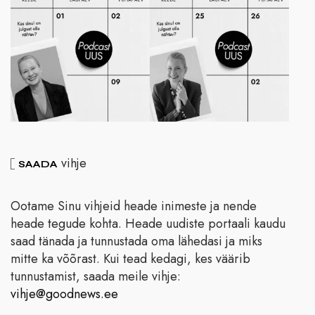
vihje
SAADA
Ootame Sinu vihjeid heade inimeste ja nende
heade tegude kohta. Heade uudiste portaali kaudu
saad tänada ja tunnustada oma lähedasi ja miks
mitte ka võõrast. Kui tead kedagi, kes väärib
tunnustamist, saada meile vihje:
vihje@goodnews.ee