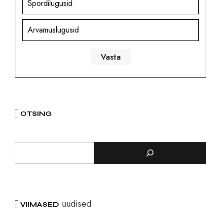
Spordilugusid
Arvamuslugusid
OTSING
uudised
VIIMASED