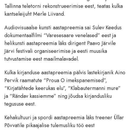
Tallinna teletorni rekonstrueerimise eest, teatas kulka
kantseleijuht Merle Liivand.
Audiovisuaalse kunsti aastapreemia sai Sulev Keedus
dokumentaalfilmi “Varesesaare venelased” eest ja
helikunsti aastapreemia läks dirigent Paavo Järvile
Järvi festivali organiseerimise ja eesti muusika
tutvustamise eest maailmalavadel.
Kulka kirjanduse aastapreemia pälvis lastekirjanik Aino
Pervik raamatute “Proua O imekspanemised”,
“Kirjatähtede keerukas elu”, “Klabautermanni mure”
ja “Rändav kassiemme” ning jõudsa kirjandusliku
tegususe eest.
Kehakultuuri ja spordi aastapreemia läks treener Üllar
Põvvatile pikaajalise tulemusliku töö eest