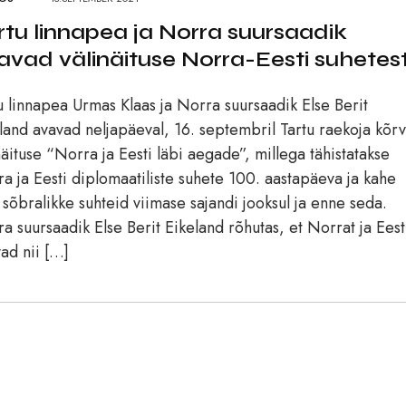
rtu linnapea ja Norra suursaadik
avad välinäituse Norra-Eesti suhetes
u linnapea Urmas Klaas ja Norra suursaadik Else Berit
land avavad neljapäeval, 16. septembril Tartu raekoja kõrv
näituse “Norra ja Eesti läbi aegade”, millega tähistatakse
a ja Eesti diplomaatiliste suhete 100. aastapäeva ja kahe
sõbralikke suhteid viimase sajandi jooksul ja enne seda.
a suursaadik Else Berit Eikeland rõhutas, et Norrat ja Eest
ad nii […]