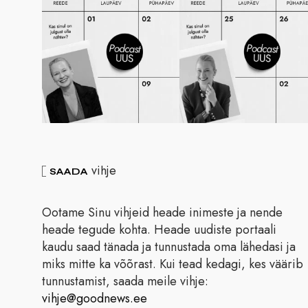
vihje
SAADA
Ootame Sinu vihjeid heade inimeste ja nende
heade tegude kohta. Heade uudiste portaali
kaudu saad tänada ja tunnustada oma lähedasi ja
miks mitte ka võõrast. Kui tead kedagi, kes väärib
tunnustamist, saada meile vihje:
vihje@goodnews.ee