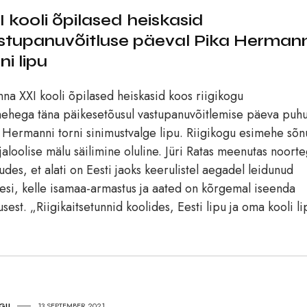
I kooli õpilased heiskasid
stupanuvõitluse päeval Pika Hermann
ni lipu
inna XXI kooli õpilased heiskasid koos riigikogu
ehega täna päikesetõusul vastupanuvõitlemise päeva puhu
 Hermanni torni sinimustvalge lipu. Riigikogu esimehe sõn
jaloolise mälu säilimine oluline. Jüri Ratas meenutas noort
udes, et alati on Eesti jaoks keerulistel aegadel leidunud
esi, kelle isamaa-armastus ja aated on kõrgemal iseenda
usest. „Riigikaitsetunnid koolides, Eesti lipu ja oma kooli li
UGU
13.SEPTEMBER 2021