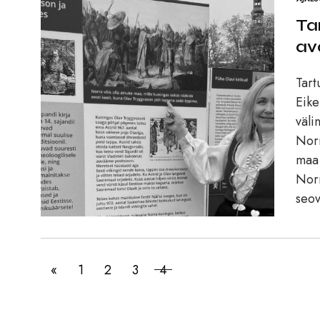
Ta
av
Tart
Eike
väli
Norr
maa 
Norr
seov
«
1
2
3
4