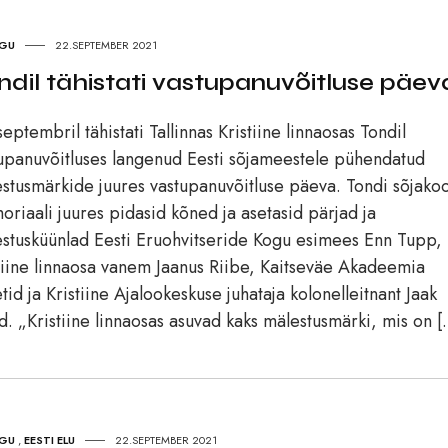
UGU
22.SEPTEMBER 2021
ndil tähistati vastupanuvõitluse päev
septembril tähistati Tallinnas Kristiine linnaosas Tondil
upanuvõitluses langenud Eesti sõjameestele pühendatud
stusmärkide juures vastupanuvõitluse päeva. Tondi sõjakoo
riaali juures pidasid kõned ja asetasid pärjad ja
stusküünlad Eesti Eruohvitseride Kogu esimees Enn Tupp,
tiine linnaosa vanem Jaanus Riibe, Kaitseväe Akadeemia
tid ja Kristiine Ajalookeskuse juhataja kolonelleitnant Jaak
. „Kristiine linnaosas asuvad kaks mälestusmärki, mis on 
UGU
,
EESTI ELU
22.SEPTEMBER 2021