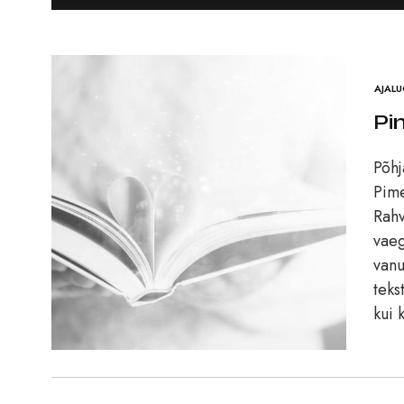
AJAL
Pi
Põhj
Pime
Rahv
vaeg
vanu
teks
kui 