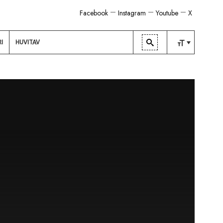
Facebook
Instagram
Youtube
X
RI
HUVITAV
TAVALINE
KESKMINE
SUUR