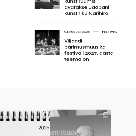
kunstiruumis
avatakse Jaapani
kunstniku Narihiro
04.AUGUST 2026
FESTIVAL
Viljandi
pärimusmuusika
festivali 2027. aasta
teema on