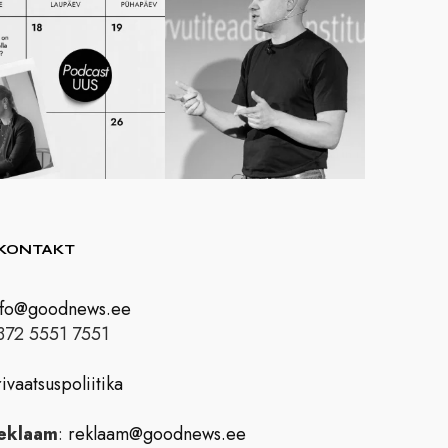
KONTAKT
nfo@goodnews.ee
372 5551 7551
ivaatsuspoliitika
eklaam
:
reklaam@goodnews.ee