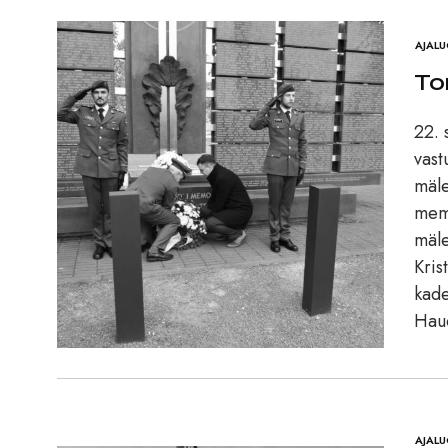
AJAL
To
22. 
vast
mäle
memo
mäle
Kris
kade
Haud
AJAL