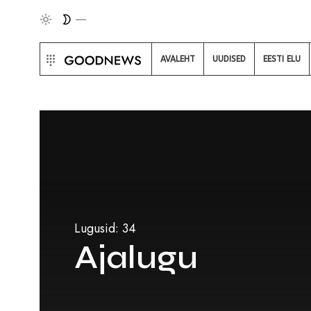
AVALEHT
UUDISED
EESTI ELU
Lugusid: 34
Ajalugu