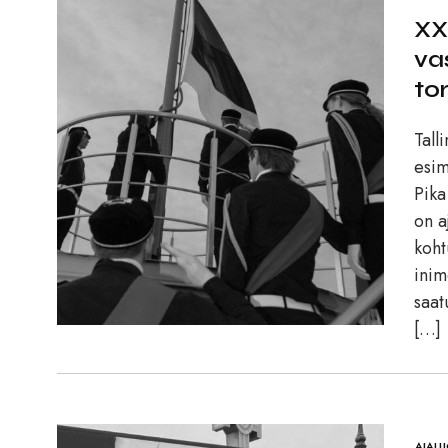
XX
va
tor
Tall
esim
Pika
on a
koht
inim
saat
[…]
AJAL