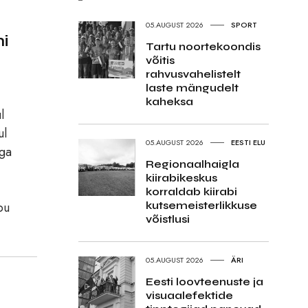
05.AUGUST 2026
SPORT
i
Tartu noortekoondis
võitis
rahvusvahelistelt
laste mängudelt
kaheksa
l
ul
05.AUGUST 2026
EESTI ELU
ega
Regionaalhaigla
kiirabikeskus
korraldab kiirabi
pu
kutsemeisterlikkuse
võistlusi
05.AUGUST 2026
ÄRI
Eesti loovteenuste ja
visuaalefektide