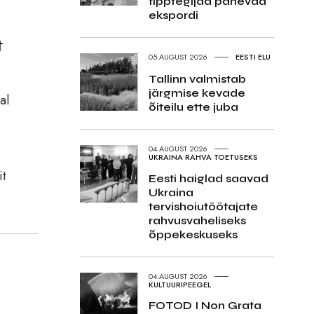
tipptegijad panevad
ekspordi
t
05.AUGUST 2026
EESTI ELU
Tallinn valmistab
järgmise kevade
al
õiteilu ette juba
04.AUGUST 2026
UKRAINA RAHVA TOETUSEKS
it
Eesti haiglad saavad
Ukraina
tervishoiutöötajate
rahvusvaheliseks
õppekeskuseks
04.AUGUST 2026
KULTUURIPEEGEL
FOTOD I Non Grata