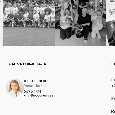
PÄEVATOIMETAJA
i
KRISTI ZIRK
+
Portaali haldur
5690 1774
kristi@goodnews.ee
Pr
R