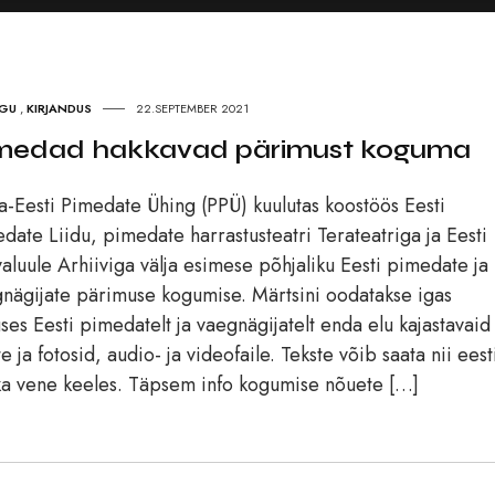
UGU
,
KIRJANDUS
22.SEPTEMBER 2021
medad hakkavad pärimust koguma
a-Eesti Pimedate Ühing (PPÜ) kuulutas koostöös Eesti
date Liidu, pimedate harrastusteatri Terateatriga ja Eesti
aluule Arhiiviga välja esimese põhjaliku Eesti pimedate ja
nägijate pärimuse kogumise. Märtsini oodatakse igas
ses Eesti pimedatelt ja vaegnägijatelt enda elu kajastavaid
te ja fotosid, audio- ja videofaile. Tekste võib saata nii eest
ka vene keeles. Täpsem info kogumise nõuete […]