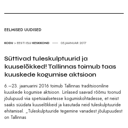
EELMISED UUDISED
KODU
>
EESTI ELU
KESKKOND
05.JAANUAR 2017
Süttivad tuleskulptuurid ja
kuuselõkked! Tallinnas toimub taas
kuuskede kogumise aktsioon
6.–23. jaanuarini 2016 toimub Tallinnas traditsiooniline
kuuskede kogumise aktsioon. Linlased saavad rõõmu toonud
jõulupuud viia spetsiaalsetesse kogumiskohtadesse, et neist
saaks süüdata kuuselõkkeid ja kasutada neid tuleskulptuuride
ehitamisel. „Tuleskulptuuride tegemine vanadest jõulupuudest
on Tallinnas