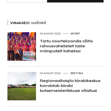
uudised
VIIMASED
05.AUGUST 2026
SPORT
Tartu noortekoondis võitis
rahvusvahelistelt laste
mängudelt kaheksa
05.AUGUST 2026
EESTI ELU
Regionaalhaigla kiirabikeskus
korraldab kiirabi
kutsemeisterlikkuse võistlusi