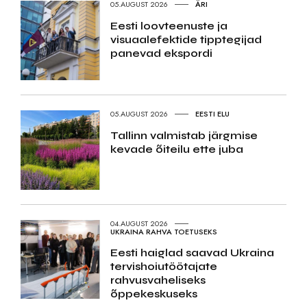
05.AUGUST 2026
ÄRI
Eesti loovteenuste ja
visuaalefektide tipptegijad
panevad ekspordi
05.AUGUST 2026
EESTI ELU
Tallinn valmistab järgmise
kevade õiteilu ette juba
04.AUGUST 2026
UKRAINA RAHVA TOETUSEKS
Eesti haiglad saavad Ukraina
tervishoiutöötajate
rahvusvaheliseks
õppekeskuseks