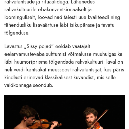
rahvatantsude ja rituaalidega. Lähenedes
rahvakultuurile ebakonventsionaalselt ja
loominguliselt, loovad nad täiesti uue kvaliteedi ning
tähendusliku lisaväärtuse läbi isikupärase ja tavatu
tõlgenduse.
Lavastus „Sissy pojad” eeldab vaatajalt
eelarvamustevaba suhtumist võimalusse muuhulgas ka
läbi huumoriprisma tõlgendada rahvakultuuri: laval on
neli veidi kentsakat meessoost rahvatantsijat, kes päris
kindlasti erinevad klassikalisest kuvandist, mis selle
valdkonnaga seondub.