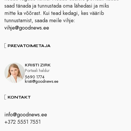
saad tänada ja tunnustada oma lähedasi ja miks
mitte ka võõrast. Kui tead kedagi, kes väärib
tunnustamist, saada meile vihje:
vihje@goodnews.ee
PÄEVATOIMETAJA
KRISTI ZIRK
Portaali haldur
5690 1774
kristi@goodnews.ee
KONTAKT
info@goodnews.ee
+372 5551 7551