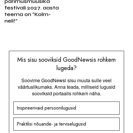
pärimusmuusika
festivali 2027. aasta
teema on “Kolm-
neli!”
Mis sisu sooviksid GoodNewsis rohkem
lugeda?
Soovime GoodNewsi sisu muuta sulle veel
väärtuslikumaks. Anna teada, milliseid lugusid
sooviksid portaalis rohkem näha.
Inspireerivaid persoonilugusid
Praktilisi nõuande- ja terviselugusid