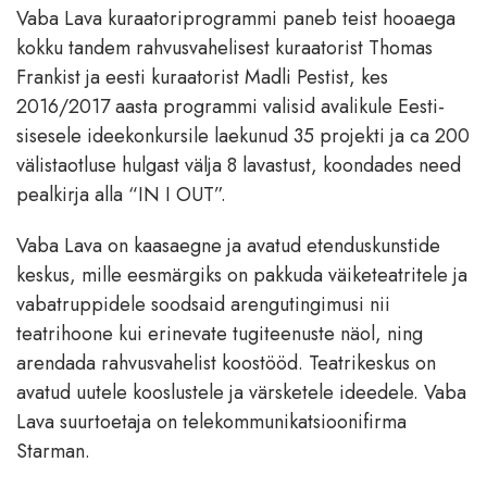
Vaba Lava kuraatoriprogrammi paneb teist hooaega
kokku tandem rahvusvahelisest kuraatorist Thomas
Frankist ja eesti kuraatorist Madli Pestist, kes
2016/2017 aasta programmi valisid avalikule Eesti-
sisesele ideekonkursile laekunud 35 projekti ja ca 200
välistaotluse hulgast välja 8 lavastust, koondades need
pealkirja alla “IN I OUT”.
Vaba Lava on kaasaegne ja avatud etenduskunstide
keskus, mille eesmärgiks on pakkuda väiketeatritele ja
vabatruppidele soodsaid arengutingimusi nii
teatrihoone kui erinevate tugiteenuste näol, ning
arendada rahvusvahelist koostööd. Teatrikeskus on
avatud uutele kooslustele ja värsketele ideedele. Vaba
Lava suurtoetaja on telekommunikatsioonifirma
Starman.