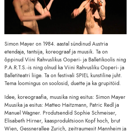
Simon Mayer on 1984. aastal sündinud Austria
etendaja, tantsija, koreograaf ja muusik. Ta on
õppinud Viini Rahvuslikus Ooperi- ja Balletikoolis ning
P.A.R.T.S.-is ning olnud ka Viini Rahvusliku Ooperi- ja
Balletiteatri liige. Ta on festivali SPIEL kunstiline juht.
Tema loomingus on soolosid, duette ja ka grupitöid.
Idee, koreograafia, muusika ning esitus: Simon Mayer
Muusika ja esitus: Matteo Haitzmann, Patric Redl ja
Manuel Wagner. Produtsendid Sophie Schmeiser,
Elisabeth Hirner, kaasproduktsioon Kopf hoch, brut
Wien, Gessnerallee Zurich, zeitraumexit Mannheim ja