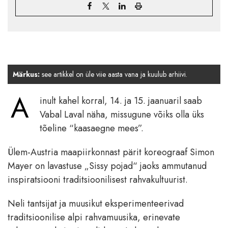
Märkus:
see artikkel on üle viie aasta vana ja kuulub arhiivi.
A
inult kahel korral, 14. ja 15. jaanuaril saab
Vabal Laval näha, missugune võiks olla üks
tõeline “kaasaegne mees”.
Ülem-Austria maapiirkonnast pärit koreograaf Simon
Mayer on lavastuse „Sissy pojad“ jaoks ammutanud
inspiratsiooni traditsioonilisest rahvakultuurist.
Neli tantsijat ja muusikut eksperimenteerivad
traditsioonilise alpi rahvamuusika, erinevate