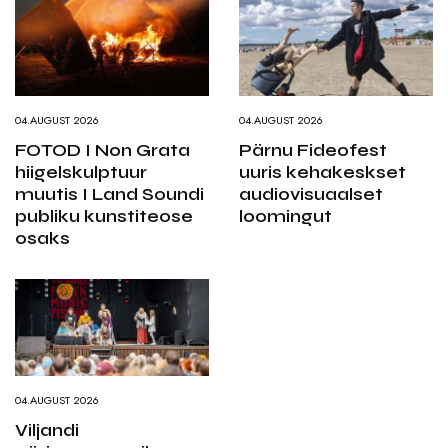
04.AUGUST 2026
04.AUGUST 2026
FOTOD I Non Grata
Pärnu Fideofest
hiigelskulptuur
uuris kehakeskset
muutis I Land Soundi
audiovisuaalset
publiku kunstiteose
loomingut
osaks
04.AUGUST 2026
Viljandi