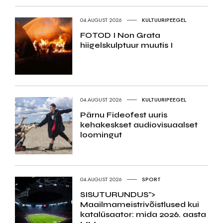
04.AUGUST 2026
KULTUURIPEEGEL
FOTOD I Non Grata
hiigelskulptuur muutis I
04.AUGUST 2026
KULTUURIPEEGEL
Pärnu Fideofest uuris
kehakeskset audiovisuaalset
loomingut
04.AUGUST 2026
SPORT
SISUTURUNDUS">
Maailmameistrivõistlused kui
katalüsaator: mida 2026. aasta