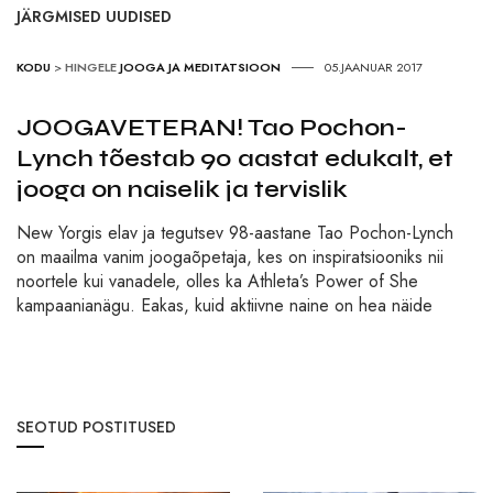
JÄRGMISED UUDISED
KODU
>
HINGELE
JOOGA JA MEDITATSIOON
05.JAANUAR 2017
JOOGAVETERAN! Tao Pochon-
Lynch tõestab 90 aastat edukalt, et
jooga on naiselik ja tervislik
New Yorgis elav ja tegutsev 98-aastane Tao Pochon-Lynch
on maailma vanim joogaõpetaja, kes on inspiratsiooniks nii
noortele kui vanadele, olles ka Athleta’s Power of She
kampaanianägu. Eakas, kuid aktiivne naine on hea näide
SEOTUD POSTITUSED