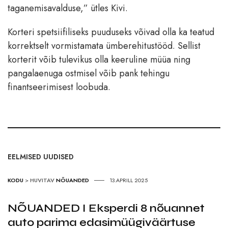
taganemisavalduse,” ütles Kivi.
Korteri spetsiifiliseks puuduseks võivad olla ka teatud
korrektselt vormistamata ümberehitustööd. Sellist
korterit võib tulevikus olla keeruline müüa ning
pangalaenuga ostmisel võib pank tehingu
finantseerimisest loobuda.
EELMISED UUDISED
KODU
>
HUVITAV
NÕUANDED
13.APRILL 2025
NÕUANDED I Eksperdi 8 nõuannet
auto parima edasimüügiväärtuse