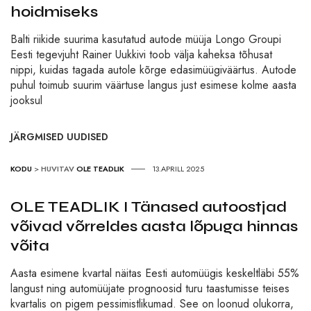
hoidmiseks
Balti riikide suurima kasutatud autode müüja Longo Groupi
Eesti tegevjuht Rainer Uukkivi toob välja kaheksa tõhusat
nippi, kuidas tagada autole kõrge edasimüügiväärtus. Autode
puhul toimub suurim väärtuse langus just esimese kolme aasta
jooksul
JÄRGMISED UUDISED
KODU
>
HUVITAV
OLE TEADLIK
13.APRILL 2025
OLE TEADLIK I Tänased autoostjad
võivad võrreldes aasta lõpuga hinnas
võita
Aasta esimene kvartal näitas Eesti automüügis keskeltläbi 55%
langust ning automüüjate prognoosid turu taastumisse teises
kvartalis on pigem pessimistlikumad. See on loonud olukorra,