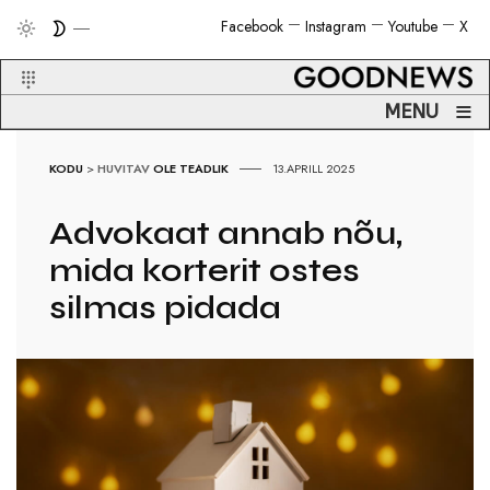
Facebook
Instagram
Youtube
X
≡
MENU
KODU
>
HUVITAV
OLE TEADLIK
13.APRILL 2025
Advokaat annab nõu,
mida korterit ostes
silmas pidada