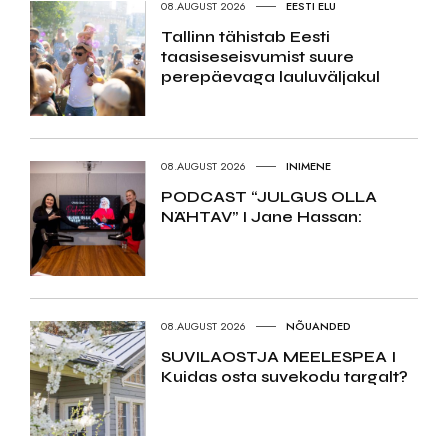
08.AUGUST 2026
EESTI ELU
Tallinn tähistab Eesti
taasiseseisvumist suure
perepäevaga lauluväljakul
08.AUGUST 2026
INIMENE
PODCAST “JULGUS OLLA
NÄHTAV” I Jane Hassan:
08.AUGUST 2026
NÕUANDED
SUVILAOSTJA MEELESPEA I
Kuidas osta suvekodu targalt?