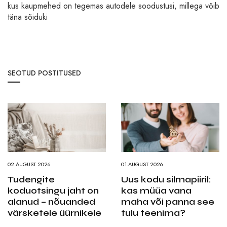
kus kaupmehed on tegemas autodele soodustusi, millega võib
täna sõiduki
SEOTUD POSTITUSED
02.AUGUST 2026
01.AUGUST 2026
Tudengite
Uus kodu silmapiiril:
koduotsingu jaht on
kas müüa vana
alanud – nõuanded
maha või panna see
värsketele üürnikele
tulu teenima?