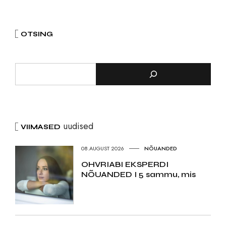
OTSING
uudised
VIIMASED
08.AUGUST 2026
NÕUANDED
OHVRIABI EKSPERDI
NÕUANDED I 5 sammu, mis