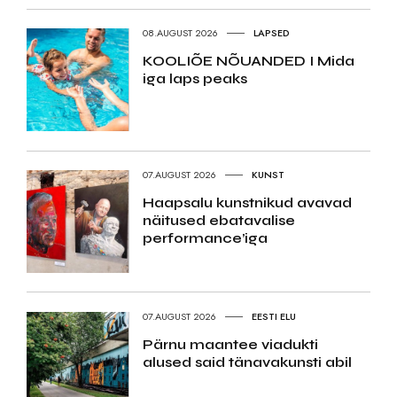
08.AUGUST 2026
LAPSED
KOOLIÕE NÕUANDED I Mida
iga laps peaks
07.AUGUST 2026
KUNST
Haapsalu kunstnikud avavad
näitused ebatavalise
performance’iga
07.AUGUST 2026
EESTI ELU
Pärnu maantee viadukti
alused said tänavakunsti abil