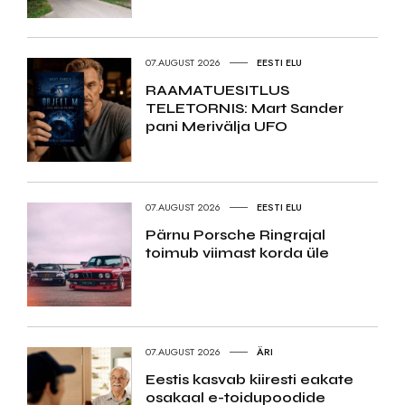
07.AUGUST 2026
EESTI ELU
RAAMATUESITLUS
TELETORNIS: Mart Sander
pani Merivälja UFO
07.AUGUST 2026
EESTI ELU
Pärnu Porsche Ringrajal
toimub viimast korda üle
07.AUGUST 2026
ÄRI
Eestis kasvab kiiresti eakate
osakaal e-toidupoodide