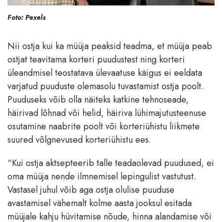
Foto: Pexels
Nii ostja kui ka müüja peaksid teadma, et müüja peab
ostjat teavitama korteri puudustest ning korteri
üleandmisel teostatava ülevaatuse käigus ei eeldata
varjatud puuduste olemasolu tuvastamist ostja poolt.
Puuduseks võib olla näiteks katkine tehnoseade,
häirivad lõhnad või helid, häiriva lühimajutusteenuse
osutamine naabrite poolt või korteriühistu liikmete
suured võlgnevused korteriühistu ees.
“Kui ostja aktsepteerib talle teadaolevad puudused, ei
oma müüja nende ilmnemisel lepingulist vastutust.
Vastasel juhul võib aga ostja olulise puuduse
avastamisel vähemalt kolme aasta jooksul esitada
müüjale kahju hüvitamise nõude, hinna alandamise või