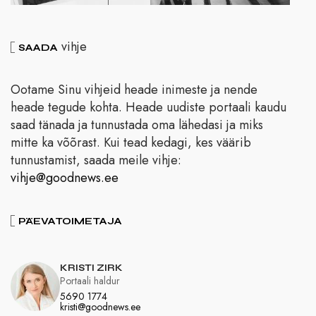
vihje
SAADA
Ootame Sinu vihjeid heade inimeste ja nende
heade tegude kohta. Heade uudiste portaali kaudu
saad tänada ja tunnustada oma lähedasi ja miks
mitte ka võõrast. Kui tead kedagi, kes väärib
tunnustamist, saada meile vihje:
vihje@goodnews.ee
PÄEVATOIMETAJA
KRISTI ZIRK
Portaali haldur
5690 1774
kristi@goodnews.ee