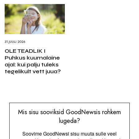
31.JUULI 2026
OLE TEADLIK I
Puhkus kuumalaine
ajal: kui palju tuleks
tegelikult vett juua?
Mis sisu sooviksid GoodNewsis rohkem
lugeda?
Soovime GoodNewsi sisu muuta sulle veel