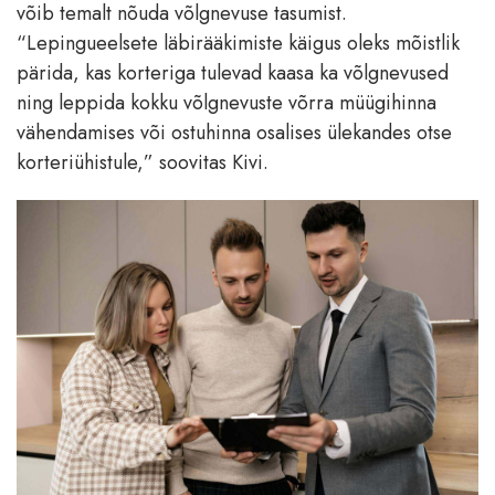
võib temalt nõuda võlgnevuse tasumist.
“Lepingueelsete läbirääkimiste käigus oleks mõistlik
pärida, kas korteriga tulevad kaasa ka võlgnevused
ning leppida kokku võlgnevuste võrra müügihinna
vähendamises või ostuhinna osalises ülekandes otse
korteriühistule,” soovitas Kivi.