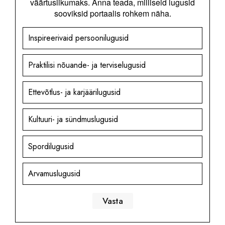
väärtuslikumaks. Anna teada, milliseid lugusid
sooviksid portaalis rohkem näha.
Inspireerivaid persoonilugusid
Praktilisi nõuande- ja terviselugusid
Ettevõtlus- ja karjäärilugusid
Kultuuri- ja sündmuslugusid
Spordilugusid
Arvamuslugusid