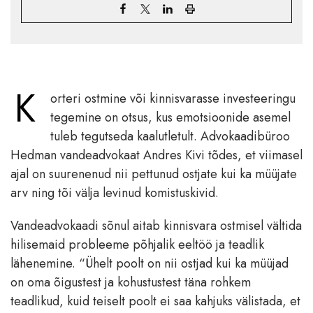
K
orteri ostmine või kinnisvarasse investeeringu
tegemine on otsus, kus emotsioonide asemel
tuleb tegutseda kaalutletult. Advokaadibüroo
Hedman vandeadvokaat Andres Kivi tõdes, et viimasel
ajal on suurenenud nii pettunud ostjate kui ka müüjate
arv ning tõi välja levinud komistuskivid.
Vandeadvokaadi sõnul aitab kinnisvara ostmisel vältida
hilisemaid probleeme põhjalik eeltöö ja teadlik
lähenemine. “Ühelt poolt on nii ostjad kui ka müüjad
on oma õigustest ja kohustustest täna rohkem
teadlikud, kuid teiselt poolt ei saa kahjuks välistada, et