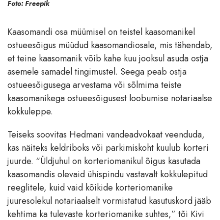
Foto: Freepik
Kaasomandi osa müümisel on teistel kaasomanikel
ostueesõigus müüdud kaasomandiosale, mis tähendab,
et teine kaasomanik võib kahe kuu jooksul asuda ostja
asemele samadel tingimustel. Seega peab ostja
ostueesõigusega arvestama või sõlmima teiste
kaasomanikega ostueesõigusest loobumise notariaalse
kokkuleppe.
Teiseks soovitas Hedmani vandeadvokaat veenduda,
kas näiteks keldriboks või parkimiskoht kuulub korteri
juurde. “Üldjuhul on korteriomanikul õigus kasutada
kaasomandis olevaid ühispindu vastavalt kokkulepitud
reeglitele, kuid vaid kõikide korteriomanike
juuresolekul notariaalselt vormistatud kasutuskord jääb
kehtima ka tulevaste korteriomanike suhtes,” tõi Kivi