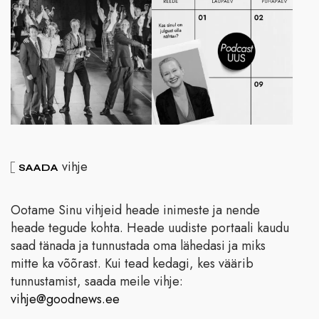
vihje
SAADA
Ootame Sinu vihjeid heade inimeste ja nende
heade tegude kohta. Heade uudiste portaali kaudu
saad tänada ja tunnustada oma lähedasi ja miks
mitte ka võõrast. Kui tead kedagi, kes väärib
tunnustamist, saada meile vihje:
vihje@goodnews.ee