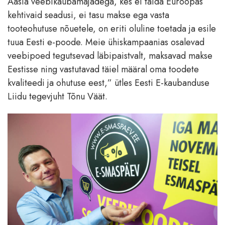
Aasia veebikaubamajadega, kes ei täida Euroopas
kehtivaid seadusi, ei tasu makse ega vasta
tooteohutuse nõuetele, on eriti oluline toetada ja esile
tuua Eesti e-poode. Meie ühiskampaanias osalevad
veebipoed tegutsevad läbipaistvalt, maksavad makse
Eestisse ning vastutavad täiel määral oma toodete
kvaliteedi ja ohutuse eest,” ütles Eesti E-kaubanduse
Liidu tegevjuht Tõnu Väät.