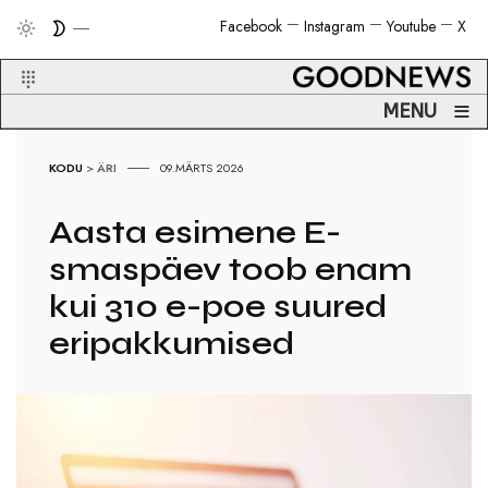
Facebook
Instagram
Youtube
X
≡
MENU
KODU
>
ÄRI
09.MÄRTS 2026
Aasta esimene E-
smaspäev toob enam
kui 310 e-poe suured
eripakkumised