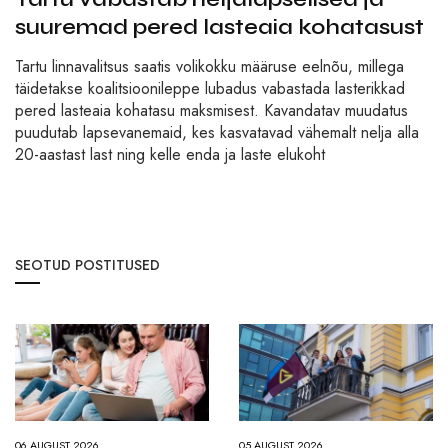
suuremad pered lasteaia kohatasust
Tartu linnavalitsus saatis volikokku määruse eelnõu, millega
täidetakse koalitsioonileppe lubadus vabastada lasterikkad
pered lasteaia kohatasu maksmisest. Kavandatav muudatus
puudutab lapsevanemaid, kes kasvatavad vähemalt nelja alla
20-aastast last ning kelle enda ja laste elukoht
SEOTUD POSTITUSED
06.AUGUST 2026
05.AUGUST 2026