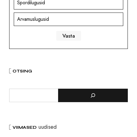
Spordilugusid
Arvamuslugusid
OTSING
uudised
VIIMASED