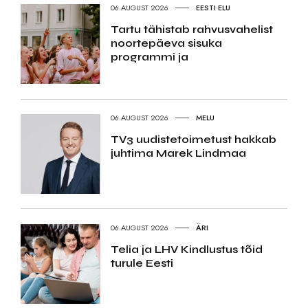
06.AUGUST 2026
EESTI ELU
Tartu tähistab rahvusvahelist
noortepäeva sisuka
programmi ja
06.AUGUST 2026
MELU
TV3 uudistetoimetust hakkab
juhtima Marek Lindmaa
06.AUGUST 2026
ÄRI
Telia ja LHV Kindlustus tõid
turule Eesti