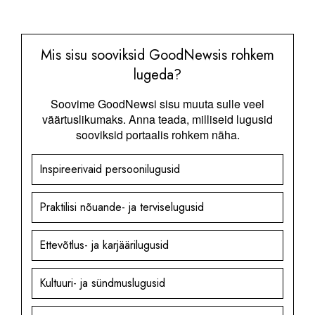
Mis sisu sooviksid GoodNewsis rohkem
lugeda?
Soovime GoodNewsi sisu muuta sulle veel
väärtuslikumaks. Anna teada, milliseid lugusid
sooviksid portaalis rohkem näha.
Inspireerivaid persoonilugusid
Praktilisi nõuande- ja terviselugusid
Ettevõtlus- ja karjäärilugusid
Kultuuri- ja sündmuslugusid