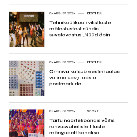
06.AUGUST 2026
EESTI ELU
Tehnikaülikooli vilistlaste
mälestustest sündis
suvelavastus „Nüüd õpin
06.AUGUST 2026
EESTI ELU
Omniva kutsub eestimaalasi
valima 2027. aasta
postmarkide
05.AUGUST 2026
SPORT
Tartu noortekoondis võitis
rahvusvahelistelt laste
mängudelt kaheksa