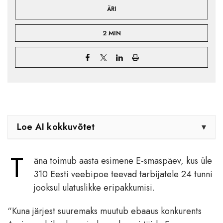
ÄRI
2 MIN
Loe AI kokkuvõtet
▾
T
äna toimub aasta esimene E-smaspäev, kus üle
310 Eesti veebipoe teevad tarbijatele 24 tunni
jooksul ulatuslikke eripakkumisi.
“Kuna järjest suuremaks muutub ebaaus konkurents