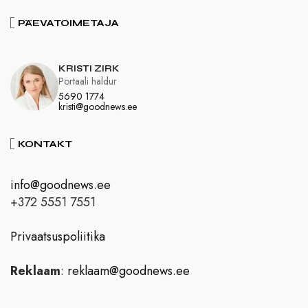
PÄEVATOIMETAJA
KRISTI ZIRK
Portaali haldur
5690 1774
kristi@goodnews.ee
KONTAKT
info@goodnews.ee
+372 5551 7551
Privaatsuspoliitika
Reklaam
:
reklaam@goodnews.ee