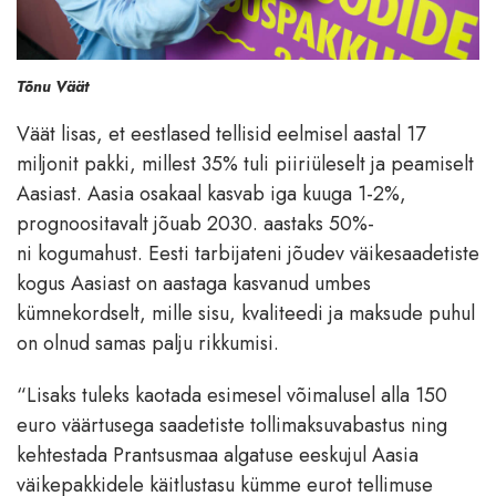
Tõnu Väät
Väät lisas, et eestlased tellisid eelmisel aastal 17
miljonit pakki, millest 35% tuli piiriüleselt ja peamiselt
Aasiast. Aasia osakaal kasvab iga kuuga 1-2%,
prognoositavalt jõuab 2030. aastaks 50%-
ni kogumahust. Eesti tarbijateni jõudev väikesaadetiste
kogus Aasiast on aastaga kasvanud umbes
kümnekordselt, mille sisu, kvaliteedi ja maksude puhul
on olnud samas palju rikkumisi.
“Lisaks tuleks kaotada esimesel võimalusel alla 150
euro väärtusega saadetiste tollimaksuvabastus ning
kehtestada Prantsusmaa algatuse eeskujul Aasia
väikepakkidele käitlustasu kümme eurot tellimuse