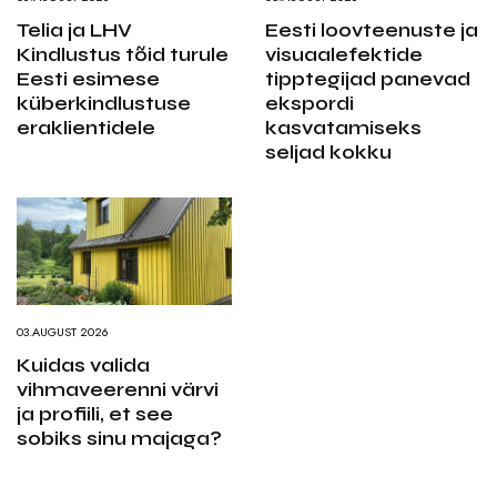
Telia ja LHV
Eesti loovteenuste ja
Kindlustus tõid turule
visuaalefektide
Eesti esimese
tipptegijad panevad
küberkindlustuse
ekspordi
eraklientidele
kasvatamiseks
seljad kokku
03.AUGUST 2026
Kuidas valida
vihmaveerenni värvi
ja profiili, et see
sobiks sinu majaga?