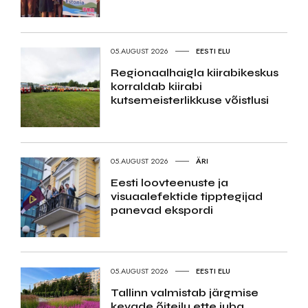
05.AUGUST 2026
EESTI ELU
Regionaalhaigla kiirabikeskus
korraldab kiirabi
kutsemeisterlikkuse võistlusi
05.AUGUST 2026
ÄRI
Eesti loovteenuste ja
visuaalefektide tipptegijad
panevad ekspordi
05.AUGUST 2026
EESTI ELU
Tallinn valmistab järgmise
kevade õiteilu ette juba