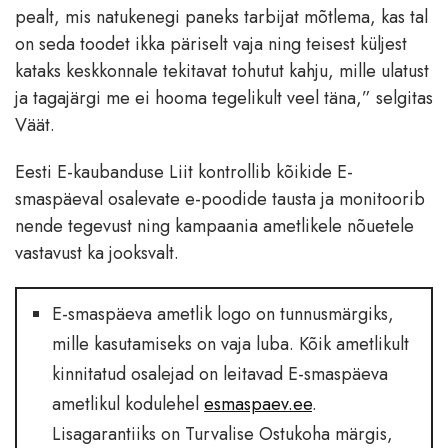
pealt, mis natukenegi paneks tarbijat mõtlema, kas tal
on seda toodet ikka päriselt vaja ning teisest küljest
kataks keskkonnale tekitavat tohutut kahju, mille ulatust
ja tagajärgi me ei hooma tegelikult veel täna,” selgitas
Väät.
Eesti E-kaubanduse Liit kontrollib kõikide E-
smaspäeval osalevate e-poodide tausta ja monitoorib
nende tegevust ning kampaania ametlikele nõuetele
vastavust ka jooksvalt.
E-smaspäeva ametlik logo on tunnusmärgiks,
mille kasutamiseks on vaja luba. Kõik ametlikult
kinnitatud osalejad on leitavad E-smaspäeva
ametlikul kodulehel
esmaspaev.ee
.
Lisagarantiiks on Turvalise Ostukoha märgis,