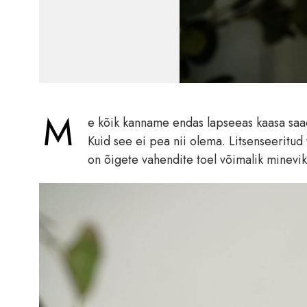
M
e kõik kanname endas lapseeas kaasa saad
Kuid see ei pea nii olema. Litsenseeritu
on õigete vahendite toel võimalik minevi