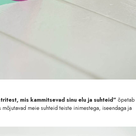
ritest, mis kammitsevad sinu elu ja suhteid”
õpetab
 mõjutavad meie suhteid teiste inimestega, iseendaga ja