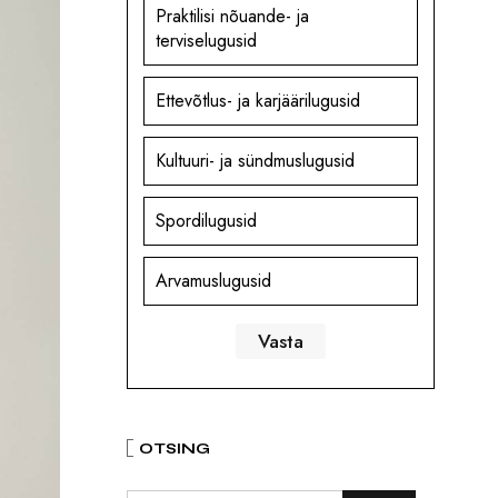
Praktilisi nõuande- ja
terviselugusid
Ettevõtlus- ja karjäärilugusid
Kultuuri- ja sündmuslugusid
Spordilugusid
Arvamuslugusid
OTSING