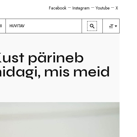
Facebook
Instagram
Youtube
X
RI
HUVITAV
TAVALINE
KESKMINE
st pärineb
SUUR
midagi, mis meid