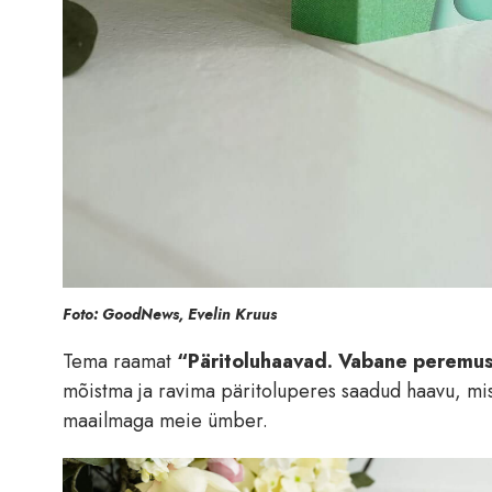
Foto: GoodNews, Evelin Kruus
Tema raamat
“Päritoluhaavad. Vabane peremust
mõistma ja ravima päritoluperes saadud haavu, mis
maailmaga meie ümber.