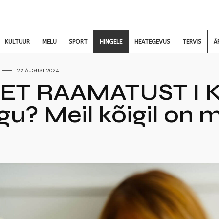
KULTUUR
MELU
SPORT
HINGELE
HEATEGEVUS
TERVIS
Ä
22.AUGUST 2024
ET RAAMATUST I Ku
ugu? Meil kõigil on 