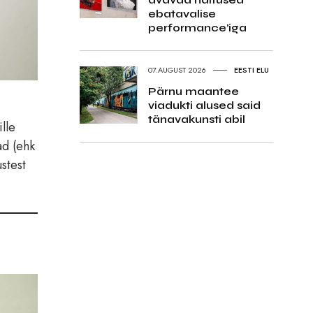
ebatavalise
performance’iga
07.AUGUST 2026
EESTI ELU
Pärnu maantee
viadukti alused said
tänavakunsti abil
lle
ad (ehk
stest