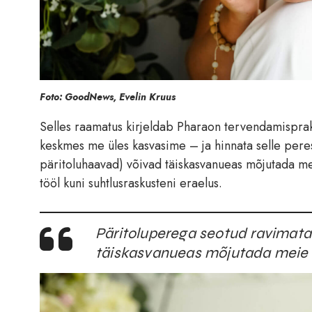
Foto: GoodNews, Evelin Kruus
Selles raamatus kirjeldab Pharaon tervendamisprak
keskmes me üles kasvasime – ja hinnata selle pere
päritoluhaavad) võivad täiskasvanueas mõjutada mei
tööl kuni suhtlusraskusteni eraelus.
Päritoluperega seotud ravimata
täiskasvanueas mõjutada meie k