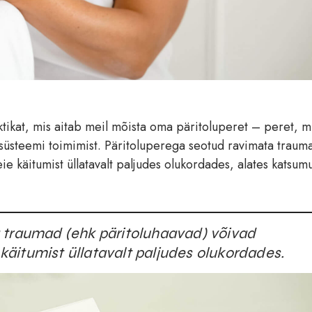
tikat, mis aitab meil mõista oma päritoluperet – peret, mi
süsteemi toimimist. Päritoluperega seotud ravimata traum
e käitumist üllatavalt paljudes olukordades, alates katsumu
 traumad (ehk päritoluhaavad) võivad
äitumist üllatavalt paljudes olukordades.