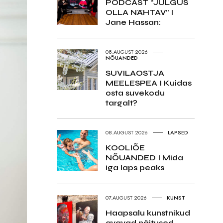
PODCAST “JULGUS
OLLA NÄHTAV” I
Jane Hassan:
08.AUGUST 2026
NÕUANDED
SUVILAOSTJA
MEELESPEA I Kuidas
osta suvekodu
targalt?
08.AUGUST 2026
LAPSED
KOOLIÕE
NÕUANDED I Mida
iga laps peaks
07.AUGUST 2026
KUNST
Haapsalu kunstnikud
avavad näitused