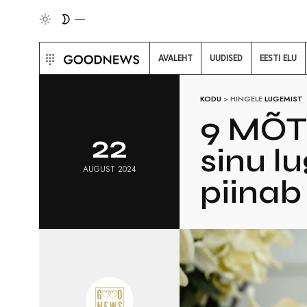
AVALEHT
UUDISED
EESTI ELU
KODU
>
HINGELE
LUGEMIST
9 MÕT
22
sinu l
AUGUST 2024
piinab