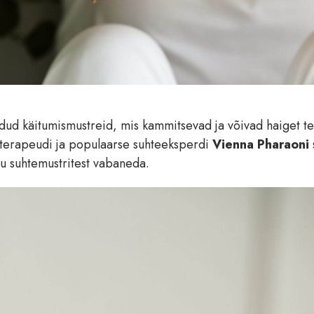
ud käitumismustreid, mis kammitsevad ja võivad haiget te
d terapeudi ja populaarse suhteeksperdi
Vienna Pharaoni
ku suhtemustritest vabaneda.