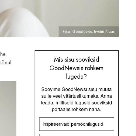
Foto: GoodNews, Evelin Kruus
ha.
Mis sisu sooviksid
sõnul
GoodNewsis rohkem
lugeda?
Soovime GoodNewsi sisu muuta
sulle veel väärtuslikumaks. Anna
teada, milliseid lugusid sooviksid
portaalis rohkem näha.
Inspireerivaid persoonilugusid