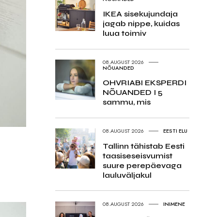
IKEA sisekujundaja
jagab nippe, kuidas
luua toimiv
08.AUGUST 2026
NÕUANDED
OHVRIABI EKSPERDI
NÕUANDED I 5
sammu, mis
08.AUGUST 2026
EESTI ELU
Tallinn tähistab Eesti
taasiseseisvumist
suure perepäevaga
lauluväljakul
08.AUGUST 2026
INIMENE