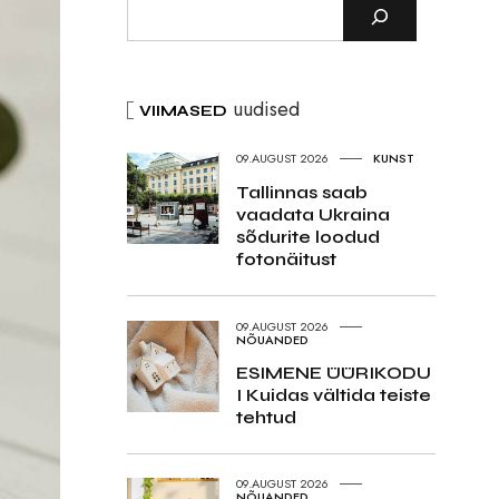
uudised
VIIMASED
09.AUGUST 2026
KUNST
Tallinnas saab
vaadata Ukraina
sõdurite loodud
fotonäitust
09.AUGUST 2026
NÕUANDED
ESIMENE ÜÜRIKODU
I Kuidas vältida teiste
tehtud
09.AUGUST 2026
NÕUANDED