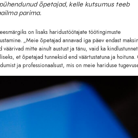
 pühendunud õpetajad, kelle kutsumus teeb
ailma parima.
a eesmärgiks on lisaks haridustöötajate töötingimuste
nustamine. „Meie õpetajad annavad iga päev endast maksi
 väärivad mitte ainult austust ja tänu, vaid ka kindlustunne
uliseks, et õpetajad tunneksid end väärtustatuna ja hoituna.
dumist ja professionaalsust, mis on meie hariduse tugevuse