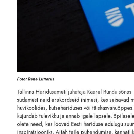
Foto: Rene Lutterus
Tallinna Haridusameti juhataja Kaarel Rundu sõnas
südamest neid erakordseid inimesi, kes seisavad me
huvikoolides, kutsehariduses või täiskasvanuõppes. 
kujundab tulevikku ja annab igale lapsele, õpilasel
olete need, kes loovad Eesti hariduse edulugu suure
inspiratsiooniks. Aitäh teile pühendumise, kannatli