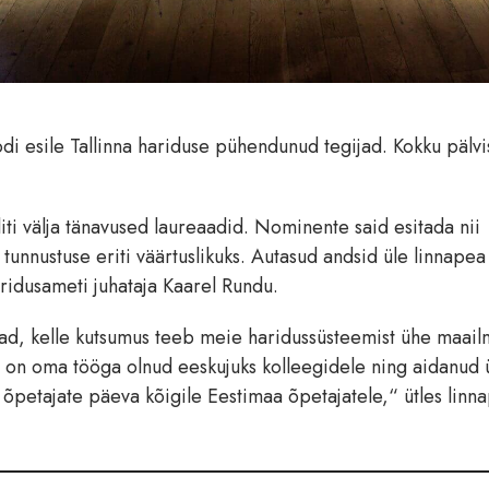
di esile Tallinna hariduse pühendunud tegijad. Kokku pälvi
liti välja tänavused laureaadid. Nominente said esitada nii
tunnustuse eriti väärtuslikuks. Autasud andsid üle linnapea
aridusameti juhataja Kaarel Rundu.
ad, kelle kutsumus teeb meie haridussüsteemist ühe maail
s on oma tööga olnud eeskujuks kolleegidele ning aidanud ü
õpetajate päeva kõigile Eestimaa õpetajatele,“ ütles linn