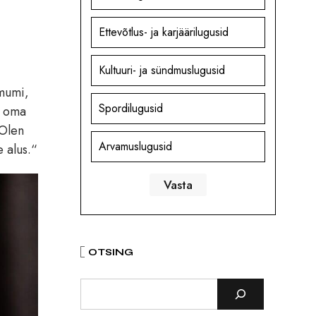
Ettevõtlus- ja karjäärilugusid
Kultuuri- ja sündmuslugusid
mumi,
Spordilugusid
t oma
 Olen
Arvamuslugusid
 alus.“
OTSING