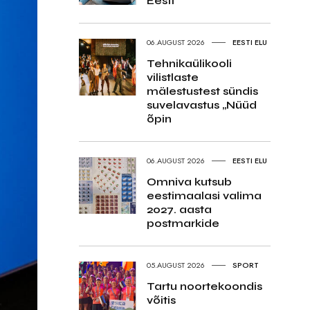
Eesti
06.AUGUST 2026
EESTI ELU
Tehnikaülikooli
vilistlaste
mälestustest sündis
suvelavastus „Nüüd
õpin
06.AUGUST 2026
EESTI ELU
Omniva kutsub
eestimaalasi valima
2027. aasta
postmarkide
05.AUGUST 2026
SPORT
Tartu noortekoondis
võitis