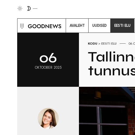
AVALEHT
UUDISED
EESTI ELU
KODU
>
EESTI ELU
06.
Tallin
06
tunnus
OKTOOBER 2025