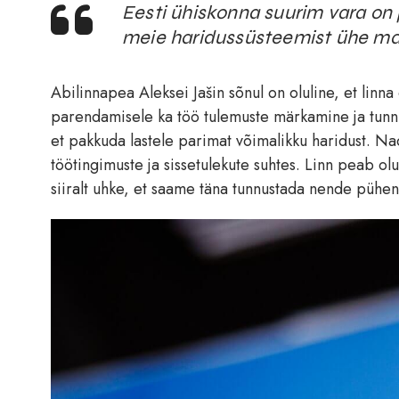
Eesti ühiskonna suurim vara on
meie haridussüsteemist ühe ma
Abilinnapea Aleksei Jašin sõnul on oluline, et linn
parendamisele ka töö tulemuste märkamine ja tun
et pakkuda lastele parimat võimalikku haridust. Nad
töötingimuste ja sissetulekute suhtes. Linn peab ol
siiralt uhke, et saame täna tunnustada nende pühen