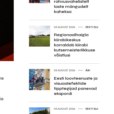
rahvusvahelistelt
laste mängudelt
kaheksa
05.AUGUST 2026
EESTI ELU
Regionaalhaigla
kiirabikeskus
korraldab kiirabi
kutsemeisterlikkuse
võistlusi
05.AUGUST 2026
ÄRI
me
Eesti loovteenuste ja
visuaalefektide
tipptegijad panevad
ekspordi
ie
05.AUGUST 2026
EESTI ELU