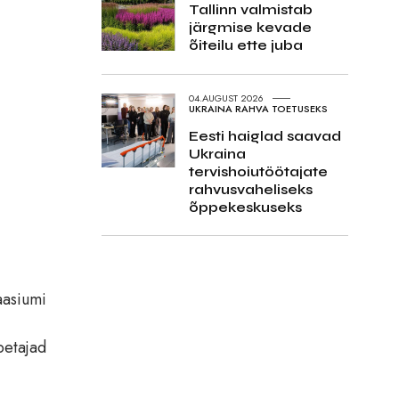
Tallinn valmistab
järgmise kevade
õiteilu ette juba
04.AUGUST 2026
UKRAINA RAHVA TOETUSEKS
Eesti haiglad saavad
Ukraina
tervishoiutöötajate
rahvusvaheliseks
õppekeskuseks
aasiumi
petajad