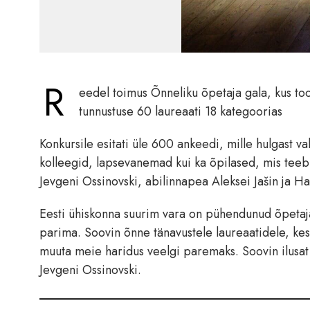
R
eedel toimus Õnneliku õpetaja gala, kus too
tunnustuse 60 laureaati 18 kategoorias
Konkursile esitati üle 600 ankeedi, mille hulgast va
kolleegid, lapsevanemad kui ka õpilased, mis teeb 
Jevgeni Ossinovski, abilinnapea Aleksei Jašin ja H
Eesti ühiskonna suurim vara on pühendunud õpetaj
parima. Soovin õnne tänavustele laureaatidele, ke
muuta meie haridus veelgi paremaks. Soovin ilusat 
Jevgeni Ossinovski.