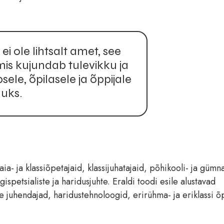
ei ole lihtsalt amet, see
is kujundab tulevikku ja
sele, õpilasele ja õppijale
luks.
ia- ja klassiõpetajaid, klassijuhatajaid, põhikooli- ja gümn
ispetsialiste ja haridusjuhte. Eraldi toodi esile alustavad
 juhendajad, haridustehnoloogid, erirühma- ja eriklassi õ