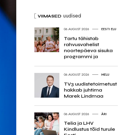
uudised
VIIMASED
06.AUGUST 2026
EESTI ELU
Tartu tähistab
rahvusvahelist
noortepäeva sisuka
programmi ja
06.AUGUST 2026
MELU
TV3 uudistetoimetust
hakkab juhtima
Marek Lindmaa
06.AUGUST 2026
ÄRI
Telia ja LHV
Kindlustus tõid turule