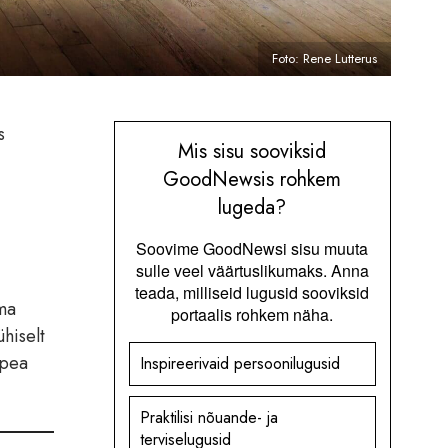
Foto: Rene Lutterus
s
Mis sisu sooviksid
GoodNewsis rohkem
lugeda?
Soovime GoodNewsi sisu muuta
sulle veel väärtuslikumaks. Anna
teada, milliseid lugusid sooviksid
ma
portaalis rohkem näha.
hiselt
apea
Inspireerivaid persoonilugusid
Praktilisi nõuande- ja
terviselugusid