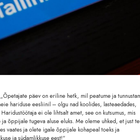
: „Õpetajate päev on eriline hetk, mil peatume ja tunnusta
ie hariduse eesliinil – olgu nad koolides, lasteaedades,
Haridustöötaja ei ole lihtsalt amet, see on kutsumus, mis
e ja õppijale tugeva aluse eluks. Me oleme uhked, et just te
s vaates ja olete igale õppijale kohapeal toeks ja
kkuse ja südamlikkuse eest!“