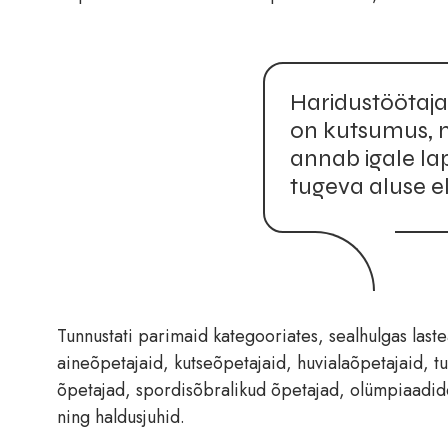
Haridustöötaja 
on kutsumus, m
annab igale lap
tugeva aluse e
Tunnustati parimaid kategooriates, sealhulgas lastea
aineõpetajaid, kutseõpetajaid, huvialaõpetajaid, tug
õpetajad, spordisõbralikud õpetajad, olümpiaadide
ning haldusjuhid.