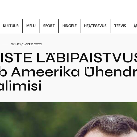
KULTUUR
MELU
SPORT
HINGELE
HEATEGEVUS
TERVIS
Ä
07.NOVEMBER 2022
STE LÄBIPAISTVUS 
b Ameerika Ühendr
limisi