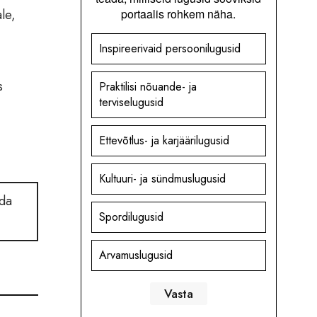
le,
portaalis rohkem näha.
Inspireerivaid persoonilugusid
s
Praktilisi nõuande- ja
terviselugusid
Ettevõtlus- ja karjäärilugusid
Kultuuri- ja sündmuslugusid
ida
Spordilugusid
Arvamuslugusid