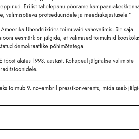
 leppinud. Erilist tähelepanu pöörame kampaaniakeskkonna
ele, valimispäeva protseduuridele ja meediakajastusele.“
Ameerika Ühendriikides toimuvaid vahevalimisi üle saja
siooni eesmärk on jälgida, et valimised toimuksid kooskõla
tatud demokraatlike põhimõtetega.
tööst alates 1993. aastast. Kohapeal jälgitakse valimiste
traditsioonidele.
seks toimub 9. novembril pressikonverents, mida saab jälg