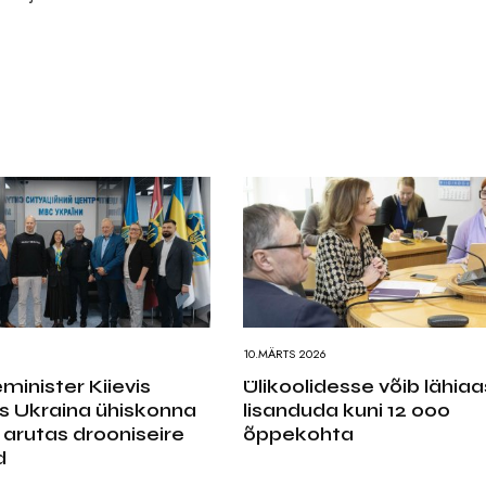
10.MÄRTS 2026
eminister Kiievis
Ülikoolidesse võib lähiaa
s Ukraina ühiskonna
lisanduda kuni 12 000
a arutas drooniseire
õppekohta
d