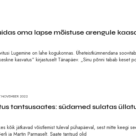
das oma lapse mõistuse arengule kaas
ovitusi Lugemine on lahe kogukonnas. Üheteistkümnendana soovitab
keskne kasvatus“ kirjastuselt Tänapäev. „Sinu põnni tabab keset p
7.NOVEMBER 2022
us tantsusaates: südamed sulatas üllat
es kõik jätkavad võistlemist tuleval pühapäeval, sest mitte keegi s
erli ja Martin Parmaselt. Saate tantsud olid