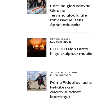
Eesti haiglad saavad
Ukraina
tervishoiutöötajate
rahvusvaheliseks
õppekeskuseks
04.AUGUST 2026
KULTUURIPEEGEL
FOTOD I Non Grata
hiigelskulptuur muutis
I
04.AUGUST 2026
KULTUURIPEEGEL
Pärnu Fideofest uuris
kehakeskset
audiovisuaalset
loomingut