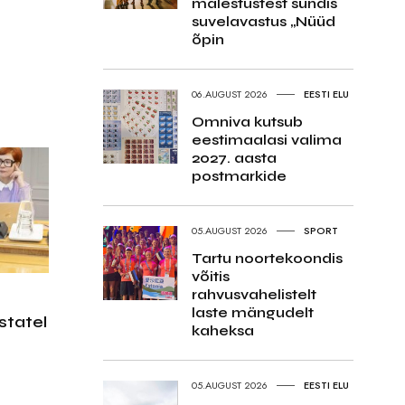
mälestustest sündis
suvelavastus „Nüüd
õpin
06.AUGUST 2026
EESTI ELU
Omniva kutsub
eestimaalasi valima
2027. aasta
postmarkide
05.AUGUST 2026
SPORT
Tartu noortekoondis
võitis
rahvusvahelistelt
laste mängudelt
statel
kaheksa
05.AUGUST 2026
EESTI ELU