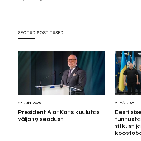
SEOTUD POSTITUSED
29.JUUNI 2026
21.MAI 2026
President Alar Karis kuulutas
Eesti sis
välja 19 seadust
tunnusta
sitkust j
koostöö