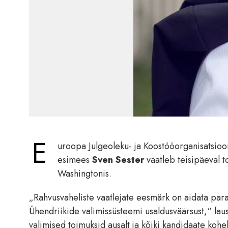
E
uroopa Julgeoleku- ja Koostööorganisatsio
esimees
Sven Sester
vaatleb teisipäeval 
Washingtonis.
„Rahvusvaheliste vaatlejate eesmärk on aidata par
Ühendriikide valimissüsteemi usaldusväärsust,“ lau
valimised toimuksid ausalt ja kõiki kandidaate kohe