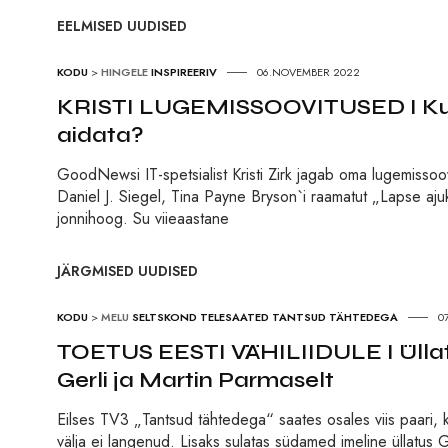
EELMISED UUDISED
KODU
>
HINGELE
INSPIREERIV
06.NOVEMBER 2022
KRISTI LUGEMISSOOVITUSED I Kui
aidata?
GoodNewsi IT-spetsialist Kristi Zirk jagab oma lugemisso
Daniel J. Siegel, Tina Payne Bryson`i raamatut „Lapse aju
jonnihoog. Su viieaastane
JÄRGMISED UUDISED
KODU
>
MELU
SELTSKOND
TELESAATED
TANTSUD TÄHTEDEGA
0
TOETUS EESTI VÄHILIIDULE I Üllat
Gerli ja Martin Parmaselt
Eilses TV3 „Tantsud tähtedega“ saates osales viis paari, k
välja ei langenud. Lisaks sulatas südamed imeline üllatus G