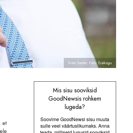
Sven Sester. Foto: Erakogu
Mis sisu sooviksid
GoodNewsis rohkem
lugeda?
Soovime GoodNewsi sisu muuta
 et
sulle veel väärtuslikumaks. Anna
kele
teada, milliseid lugusid sooviksid