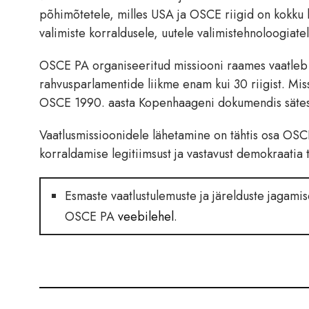
põhimõtetele, milles USA ja OSCE riigid on kokku
valimiste korraldusele, uutele valimistehnoloogiat
OSCE PA organiseeritud missiooni raames vaatleb 
rahvusparlamentide liikme enam kui 30 riigist. Mis
OSCE 1990. aasta Kopenhaageni dokumendis sätes
Vaatlusmissioonidele lähetamine on tähtis osa OSCE 
korraldamise legitiimsust ja vastavust demokraatia 
Esmaste vaatlustulemuste ja järelduste jagami
OSCE PA
veebilehel
.