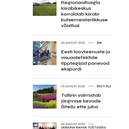
Regionaalhaigla
kiirabikeskus
korraldab kiirabi
kutsemeisterlikkuse
võistlusi
05.AUGUST 2026
ÄRI
Eesti loovteenuste ja
visuaalefektide
tipptegijad panevad
ekspordi
05.AUGUST 2026
EESTI ELU
Tallinn valmistab
järgmise kevade
õiteilu ette juba
04.AUGUST 2026
UKRAINA RAHVA TOETUSEKS