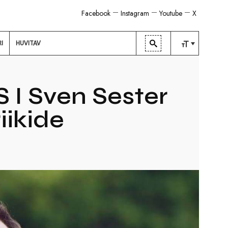
Facebook
Instagram
Youtube
X
RI
HUVITAV
TAVALINE
KESKMINE
I Sven Sester
SUUR
iikide