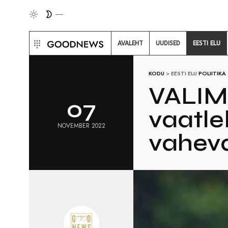
AVALEHT
UUDISED
EESTI ELU
KODU
>
EESTI ELU
POLIITIKA
VALIMI
07
vaatle
NOVEMBER 2022
vaheva