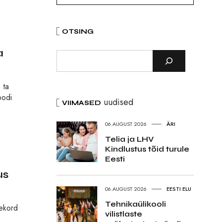
OTSING
a
 ta
oodi
uudised
VIIMASED
06.AUGUST 2026
ÄRI
Telia ja LHV
Kindlustus tõid turule
Eesti
us
06.AUGUST 2026
EESTI ELU
Tehnikaülikooli
eekord
vilistlaste