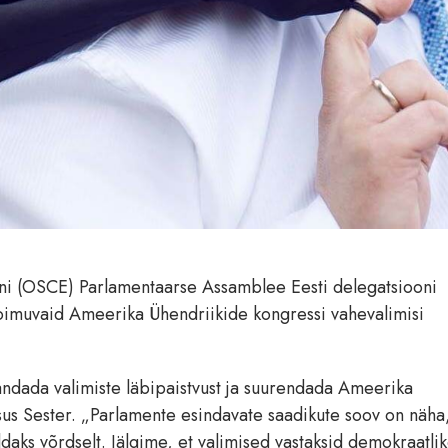
oni (OSCE) Parlamentaarse Assamblee Eesti delegatsiooni
toimuvaid Ameerika Ühendriikide kongressi vahevalimisi
andada valimiste läbipaistvust ja suurendada Ameerika
sus Sester. „Parlamente esindavate saadikute soov on näha,
ldaks võrdselt. Jälgime, et valimised vastaksid demokraatli