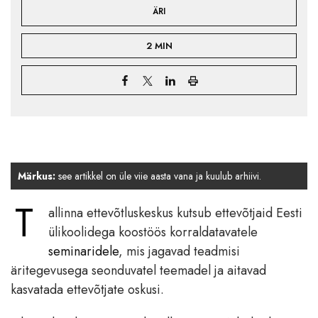
ÄRI
2 MIN
Märkus:
see artikkel on üle viie aasta vana ja kuulub arhiivi.
T
allinna ettevõtluskeskus kutsub ettevõtjaid Eesti
ülikoolidega koostöös korraldatavatele
seminaridele
, mis jagavad teadmisi
äritegevusega seonduvatel teemadel ja aitavad
kasvatada ettevõtjate oskusi.