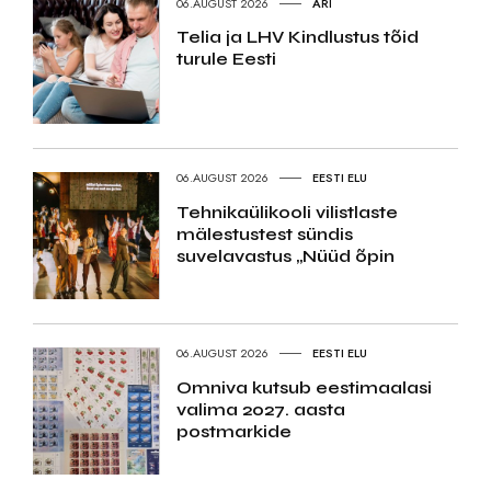
06.AUGUST 2026
ÄRI
Telia ja LHV Kindlustus tõid
turule Eesti
06.AUGUST 2026
EESTI ELU
Tehnikaülikooli vilistlaste
mälestustest sündis
suvelavastus „Nüüd õpin
06.AUGUST 2026
EESTI ELU
Omniva kutsub eestimaalasi
valima 2027. aasta
postmarkide