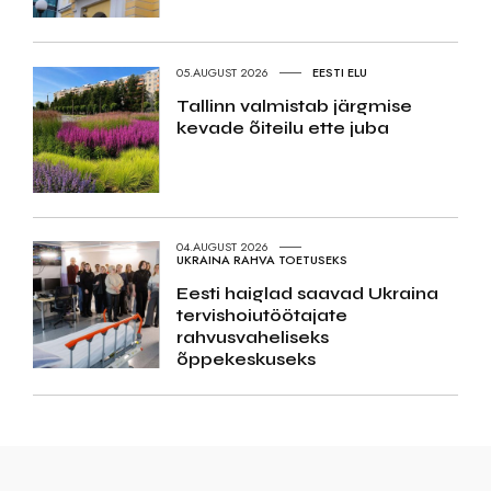
05.AUGUST 2026
EESTI ELU
Tallinn valmistab järgmise
kevade õiteilu ette juba
04.AUGUST 2026
UKRAINA RAHVA TOETUSEKS
Eesti haiglad saavad Ukraina
tervishoiutöötajate
rahvusvaheliseks
õppekeskuseks