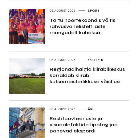
05.AUGUST 2026
SPORT
Tartu noortekoondis võitis
rahvusvahelistelt laste
mängudelt kaheksa
05.AUGUST 2026
EESTI ELU
Regionaalhaigla kiirabikeskus
korraldab kiirabi
kutsemeisterlikkuse võistlusi
05.AUGUST 2026
ÄRI
Eesti loovteenuste ja
visuaalefektide tipptegijad
panevad ekspordi