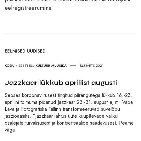
eelregistreerumine.
EELMISED UUDISED
KODU
>
EESTI ELU
KULTUUR
MUUSIKA
12.MÄRTS 2021
Jazzkaar lükkub aprillist augusti
Seoses koroonaviirusest tingitud piirangutega lükkub 16.-23.
aprillini toimuma pidanud Jazzkaar 23.-31. augustile, mil Vaba
Lava ja Fotografiska Tallinn transformeeruvad suvelõpu
jazzioaasiks. “Jazzkaar lähtus uute kuupäevade valikul
osalejate turvalisusest ja kontsertsaalide saadavusest. Peame
väga