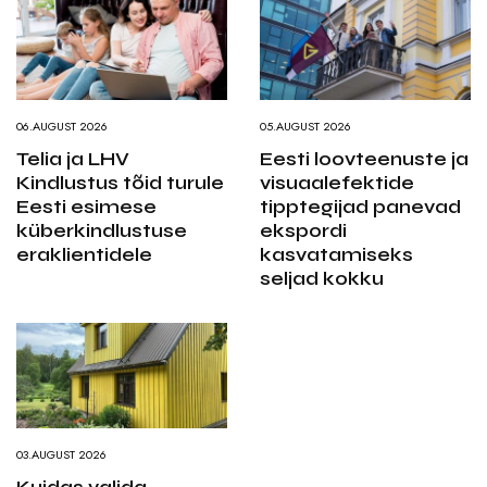
06.AUGUST 2026
05.AUGUST 2026
Telia ja LHV
Eesti loovteenuste ja
Kindlustus tõid turule
visuaalefektide
Eesti esimese
tipptegijad panevad
küberkindlustuse
ekspordi
eraklientidele
kasvatamiseks
seljad kokku
03.AUGUST 2026