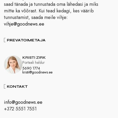
saad tänada ja tunnustada oma lähedasi ja miks
mitte ka võõrast. Kui tead kedagi, kes väärib
tunnustamist, saada meile vihje:
vihje@goodnews.ee
PÄEVATOIMETAJA
KRISTI ZIRK
Portaali haldur
5690 1774
kristi@goodnews.ee
KONTAKT
info@goodnews.ee
+372 5551 7551