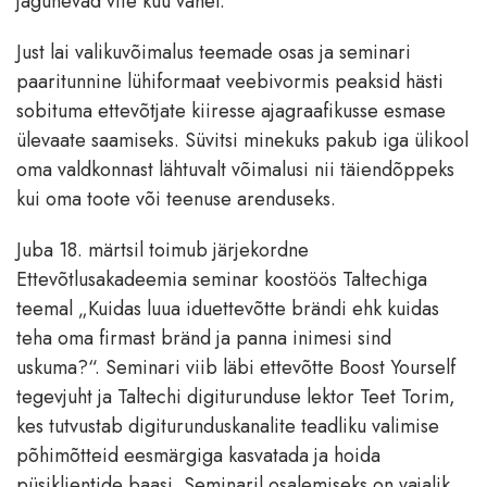
jagunevad viie kuu vahel.
Just lai valikuvõimalus teemade osas ja seminari
paaritunnine lühiformaat veebivormis peaksid hästi
sobituma ettevõtjate kiiresse ajagraafikusse esmase
ülevaate saamiseks. Süvitsi minekuks pakub iga ülikool
oma valdkonnast lähtuvalt võimalusi nii täiendõppeks
kui oma toote või teenuse arenduseks.
Juba 18. märtsil toimub järjekordne
Ettevõtlusakadeemia seminar koostöös Taltechiga
teemal „Kuidas luua iduettevõtte brändi ehk kuidas
teha oma firmast bränd ja panna inimesi sind
uskuma?“. Seminari viib läbi ettevõtte Boost Yourself
tegevjuht ja Taltechi digiturunduse lektor Teet Torim,
kes tutvustab digiturunduskanalite teadliku valimise
põhimõtteid eesmärgiga kasvatada ja hoida
püsiklientide baasi. Seminaril osalemiseks on vajalik