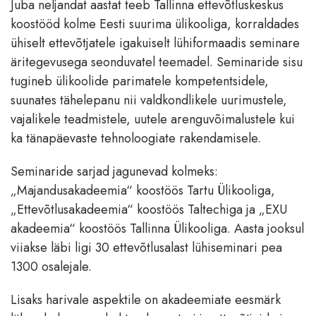
Juba neljandat aastat teeb Tallinna ettevõtluskeskus
koostööd kolme Eesti suurima ülikooliga, korraldades
ühiselt ettevõtjatele igakuiselt lühiformaadis seminare
äritegevusega seonduvatel teemadel. Seminaride sisu
tugineb ülikoolide parimatele kompetentsidele,
suunates tähelepanu nii valdkondlikele uurimustele,
vajalikele teadmistele, uutele arenguvõimalustele kui
ka tänapäevaste tehnoloogiate rakendamisele.
Seminaride sarjad jagunevad kolmeks:
„Majandusakadeemia“ koostöös Tartu Ülikooliga,
„Ettevõtlusakadeemia“ koostöös Taltechiga ja „EXU
akadeemia“ koostöös Tallinna Ülikooliga. Aasta jooksul
viiakse läbi ligi 30 ettevõtlusalast lühiseminari pea
1300 osalejale.
Lisaks harivale aspektile on akadeemiate eesmärk