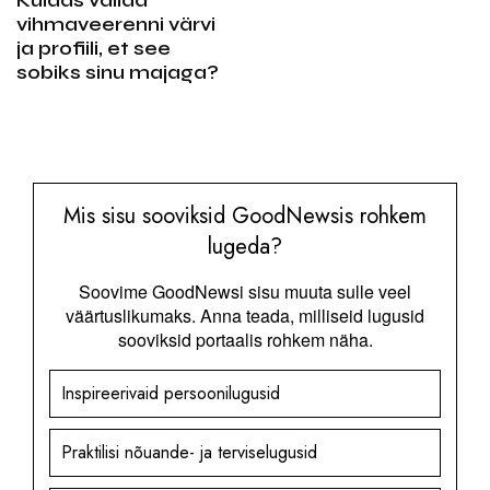
Kuidas valida
vihmaveerenni värvi
ja profiili, et see
sobiks sinu majaga?
Mis sisu sooviksid GoodNewsis rohkem
lugeda?
Soovime GoodNewsi sisu muuta sulle veel
väärtuslikumaks. Anna teada, milliseid lugusid
sooviksid portaalis rohkem näha.
Inspireerivaid persoonilugusid
Praktilisi nõuande- ja terviselugusid