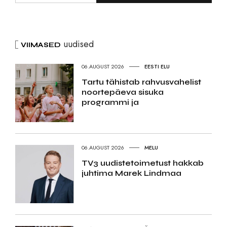
uudised
VIIMASED
06.AUGUST 2026
EESTI ELU
Tartu tähistab rahvusvahelist
noortepäeva sisuka
programmi ja
06.AUGUST 2026
MELU
TV3 uudistetoimetust hakkab
juhtima Marek Lindmaa