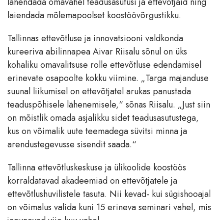
lähendada omavahel teadusasutusi ja ettevõtjaid ning
laiendada mõlemapoolset koostöövõrgustikku.
Tallinnas ettevõtluse ja innovatsiooni valdkonda
kureeriva abilinnapea Aivar Riisalu sõnul on üks
kohaliku omavalitsuse rolle ettevõtluse edendamisel
erinevate osapoolte kokku viimine. „Targa majanduse
suunal liikumisel on ettevõtjatel arukas panustada
teaduspõhisele lähenemisele,“ sõnas Riisalu. „Just siin
on mõistlik omada asjalikku sidet teadusasutustega,
kus on võimalik uute teemadega süvitsi minna ja
arendustegevusse sisendit saada.“
Tallinna ettevõtluskeskuse ja ülikoolide koostöös
korraldatavad akadeemiad on ettevõtjatele ja
ettevõtlushuvilistele tasuta. Nii kevad- kui sügishooajal
on võimalus valida kuni 15 erineva seminari vahel, mis