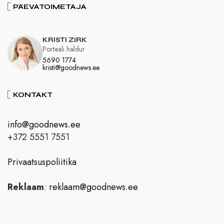
PÄEVATOIMETAJA
KRISTI ZIRK
Portaali haldur
5690 1774
kristi@goodnews.ee
KONTAKT
info@goodnews.ee
+372 5551 7551
Privaatsuspoliitika
Reklaam
:
reklaam@goodnews.ee