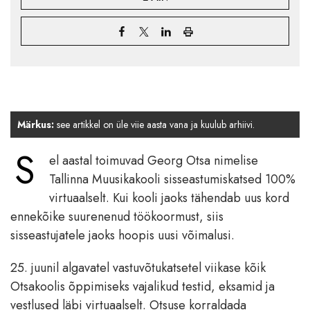
Märkus:
see artikkel on üle viie aasta vana ja kuulub arhiivi.
S
el aastal toimuvad Georg Otsa nimelise
Tallinna Muusikakooli sisseastumiskatsed 100%
virtuaalselt. Kui kooli jaoks tähendab uus kord
ennekõike suurenenud töökoormust, siis
sisseastujatele jaoks hoopis uusi võimalusi.
25. juunil algavatel vastuvõtukatsetel viikase kõik
Otsakoolis õppimiseks vajalikud testid, eksamid ja
vestlused läbi virtuaalselt. Otsuse korraldada