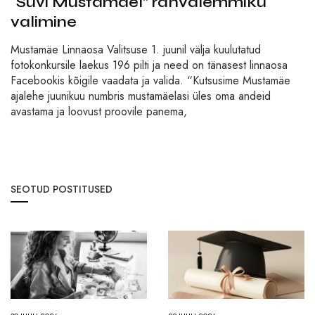
“Suvi Mustamäel” rahvalemmiku
valimine
Mustamäe Linnaosa Valitsuse 1. juunil välja kuulutatud
fotokonkursile laekus 196 pilti ja need on tänasest linnaosa
Facebookis kõigile vaadata ja valida. “Kutsusime Mustamäe
ajalehe juunikuu numbris mustamäelasi üles oma andeid
avastama ja loovust proovile panema,
SEOTUD POSTITUSED