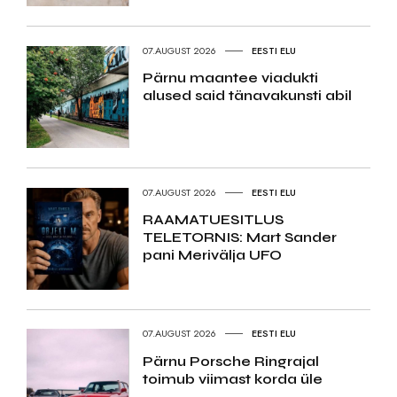
07.AUGUST 2026
EESTI ELU
Pärnu maantee viadukti
alused said tänavakunsti abil
07.AUGUST 2026
EESTI ELU
RAAMATUESITLUS
TELETORNIS: Mart Sander
pani Merivälja UFO
07.AUGUST 2026
EESTI ELU
Pärnu Porsche Ringrajal
toimub viimast korda üle