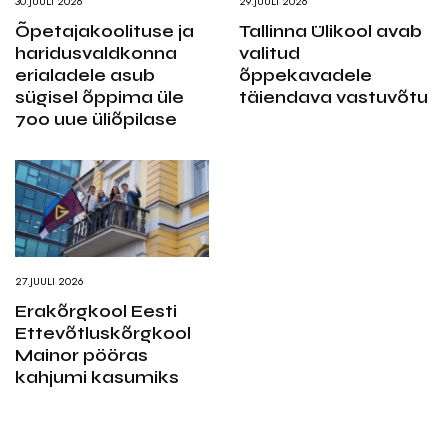
30.JUULI 2026
29.JUULI 2026
Õpetajakoolituse ja
Tallinna Ülikool avab
haridusvaldkonna
valitud
erialadele asub
õppekavadele
sügisel õppima üle
täiendava vastuvõtu
700 uue üliõpilase
27.JUULI 2026
Erakõrgkool Eesti
Ettevõtluskõrgkool
Mainor pööras
kahjumi kasumiks