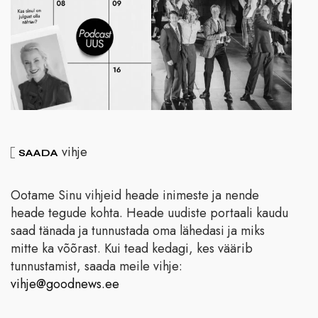
vihje
SAADA
Ootame Sinu vihjeid heade inimeste ja nende
heade tegude kohta. Heade uudiste portaali kaudu
saad tänada ja tunnustada oma lähedasi ja miks
mitte ka võõrast. Kui tead kedagi, kes väärib
tunnustamist, saada meile vihje:
vihje@goodnews.ee