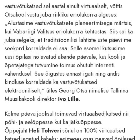
vastuvõtukatsed sel aastal ainult virtuaalselt, võttis
Otsakool vastu juba riikliku eriolukorra alguses:
„Alustasime vastuvõtukatsete planeerimisega märtsis,
kui Vabariigi Valitsus eriolukorra kehtestas. Siis sai ka
juba selgeks, et traditsioonilisi lahtiste uste päevi me
seekord korraldada ei saa. Selle asemel kutsusime
uusi õpilasi nö avatud akende päevale, kus kooli ja
õpetajatega tutvumine toimus ohutult interneti
vahendusel. See õigustas ennast igati ning andis
kindluse korraldada ka vastuvõtukatsed
elektrooniliselt,“ ütles Georg Otsa nimelise Tallinna
Muusikakooli direktor
Ivo Lille.
Kolme päeva jooksul toimuvad virtuaalsed katsed nii
põhi- ja eelõppesse kui ka jätkuõppesse.
Õppejuht
Heli Tohveri
sõnul on 100% virtuaalsed
katsed jagatud kaheks: esimeses osas peavad õpilased