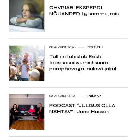
OHVRIABI EKSPERDI
NÕUANDED I 5 sammu, mis
08.AUGUST 2026
EESTI ELU
Tallinn tähistab Eesti
taasiseseisvumist suure
perepäevaga lauluväljakul
08.AUGUST 2026
INIMENE
PODCAST “JULGUS OLLA
NÄHTAV” I Jane Hassan: