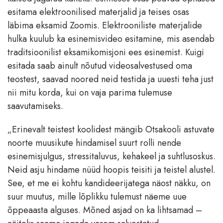
esitama elektroonilised materjalid ja teises osas
läbima eksamid Zoomis. Elektrooniliste materjalide
hulka kuulub ka esinemisvideo esitamine, mis asendab
traditsioonilist eksamikomisjoni ees esinemist. Kuigi
esitada saab ainult nõutud videosalvestused oma
teostest, saavad noored neid testida ja uuesti teha just
nii mitu korda, kui on vaja parima tulemuse
saavutamiseks.
„Erinevalt teistest koolidest mängib Otsakooli astuvate
noorte muusikute hindamisel suurt rolli nende
esinemisjulgus, stressitaluvus, kehakeel ja suhtlusoskus.
Neid asju hindame nüüd hoopis teisiti ja teistel alustel.
See, et me ei kohtu kandideerijatega näost näkku, on
suur muutus, mille lõplikku tulemust näeme uue
õppeaasta alguses. Mõned asjad on ka lihtsamad –