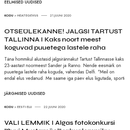
EELMISED UUDISED
KODU
>
HEATEGEVUS
21.JUUNI 2020
OTSEÜLEKANNE! JALGSI TARTUST
TALLINNA I Kaks noort meest
koguvad puuetega lastele raha
Täna hommikul alustasid jalgsirännakut Tartust Tallinnasse kaks
23-aastast noormeest Sander ja Ranno. Nende eesmärk on
puuetega lastele raha koguda, vahendas Delfi. "Meil on
endal elus vedanud. Me saame iga päev elus liigutada, sporti
JÄRGMISED UUDISED
KODU
>
EESTI ELU
22.JUUNI 2020
VALI LEMMIK I Algas fotokonkursi