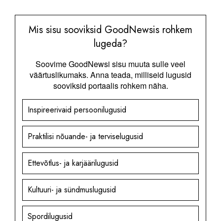
Mis sisu sooviksid GoodNewsis rohkem
lugeda?
Soovime GoodNewsi sisu muuta sulle veel
väärtuslikumaks. Anna teada, milliseid lugusid
sooviksid portaalis rohkem näha.
Inspireerivaid persoonilugusid
Praktilisi nõuande- ja terviselugusid
Ettevõtlus- ja karjäärilugusid
Kultuuri- ja sündmuslugusid
Spordilugusid