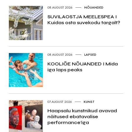
08.AUGUST 2026
NÕUANDED
SUVILAOSTJA MEELESPEA I
Kuidas osta suvekodu targalt?
08.AUGUST 2026
LAPSED
KOOLIÕE NÕUANDED I Mida
iga laps peaks
07.AUGUST 2026
KUNST
Haapsalu kunstnikud avavad
näitused ebatavalise
performance’iga