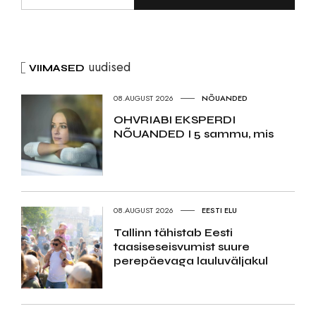
uudised
VIIMASED
08.AUGUST 2026
NÕUANDED
OHVRIABI EKSPERDI
NÕUANDED I 5 sammu, mis
08.AUGUST 2026
EESTI ELU
Tallinn tähistab Eesti
taasiseseisvumist suure
perepäevaga lauluväljakul