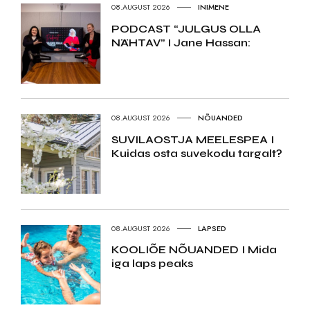
08.AUGUST 2026
INIMENE
PODCAST “JULGUS OLLA
NÄHTAV” I Jane Hassan:
08.AUGUST 2026
NÕUANDED
SUVILAOSTJA MEELESPEA I
Kuidas osta suvekodu targalt?
08.AUGUST 2026
LAPSED
KOOLIÕE NÕUANDED I Mida
iga laps peaks