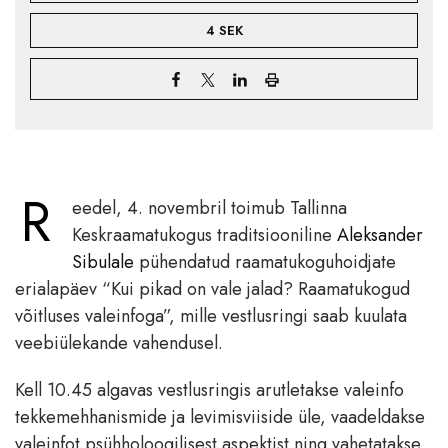
4 SEK
R
eedel, 4. novembril toimub Tallinna
Keskraamatukogus traditsiooniline
Aleksander
Sibulale
pühendatud raamatukoguhoidjate
erialapäev “Kui pikad on vale jalad? Raamatukogud
võitluses valeinfoga”, mille vestlusringi saab kuulata
veebiülekande vahendusel.
Kell 10.45 algavas vestlusringis arutletakse valeinfo
tekkemehhanismide ja levimisviiside üle, vaadeldakse
valeinfot psühholoogilisest aspektist ning vahetatakse