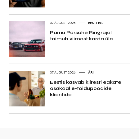
07.AUGUST 2026
EESTI ELU
Pärnu Porsche Ringrajal
toimub viimast korda üle
07.AUGUST 2026
ÄRI
Eestis kasvab kiiresti eakate
osakaal e-toidupoodide
klientide