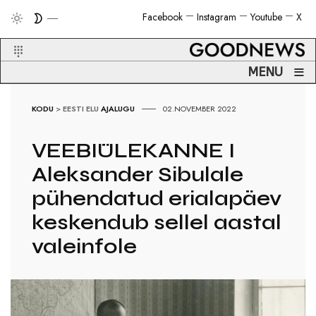
Facebook
Instagram
Youtube
X
≡
MENU
KODU
>
EESTI ELU
AJALUGU
02.NOVEMBER 2022
VEEBIÜLEKANNE I
Aleksander Sibulale
pühendatud erialapäev
keskendub sellel aastal
valeinfole