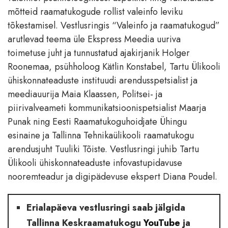
mõtteid raamatukogude rollist valeinfo leviku
tõkestamisel. Vestlusringis “Valeinfo ja raamatukogud”
arutlevad teema üle Ekspress Meedia uuriva
toimetuse juht ja tunnustatud ajakirjanik Holger
Roonemaa, psühholoog Kätlin Konstabel, Tartu Ülikooli
ühiskonnateaduste instituudi arendusspetsialist ja
meediauurija Maia Klaassen, Politsei- ja
piirivalveameti kommunikatsioonispetsialist Maarja
Punak ning Eesti Raamatukoguhoidjate Ühingu
esinaine ja Tallinna Tehnikaülikooli raamatukogu
arendusjuht Tuuliki Tõiste. Vestlusringi juhib Tartu
Ülikooli ühiskonnateaduste infovastupidavuse
nooremteadur ja digipädevuse ekspert Diana Poudel.
Erialapäeva vestlusringi saab jälgida
Tallinna Keskraamatukogu
YouTube
ja