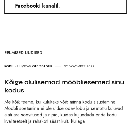
Facebooki
kanalil.
EELMISED UUDISED
KODU
>
HUVITAV
OLE TEADLIK
02.NOVEMBER 2022
Kõige olulisemad mööbliesemed sinu
kodus
Me kõik teame, kui kulukaks võib minna kodu sisustamine.
Mööbli soetamine ei ole üldse odav lõbu ja seetõttu kuluvad
alati ära soovitused ja nipid, kuidas kujundada enda kodu
kvaliteetselt ja rahakoti säästlikult. Küllaga