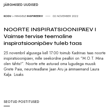
JÄRGMISED UUDISED
KODU
>
HINGELE
INSPIREERIV
02.NOVEMBER 2022
NOORTE INSPIRATSIOONIPÄEV I
Vaimse tervise teemaline
inspiratsioonipäev tuleb taas
25.novembril algusega kell 17.00 toimub Kadrinas taas noorte
inspiratsioonipäev, mille seekordne pealkiri on “M.O.T. Mina
olen tähtis!”. Noorte ette astuvad oma lugudega muusik
Grete Paia, neuroteadlane Jaan Aru ja ämmaemand Laura
Kalja. Lisaks
SEOTUD POSTITUSED