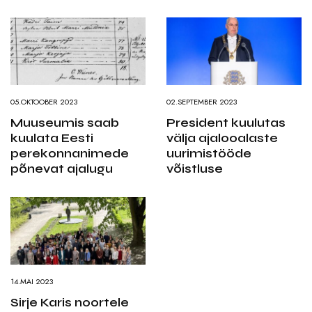
05.OKTOOBER 2023
02.SEPTEMBER 2023
Muuseumis saab
President kuulutas
kuulata Eesti
välja ajalooalaste
perekonnanimede
uurimistööde
põnevat ajalugu
võistluse
14.MAI 2023
Sirje Karis noortele