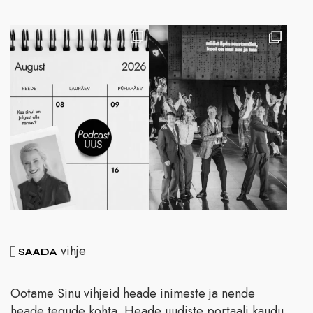
vihje
SAADA
Ootame Sinu vihjeid heade inimeste ja nende
heade tegude kohta. Heade uudiste portaali kaudu