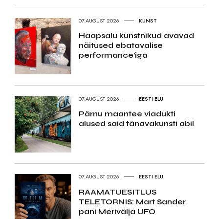
07.AUGUST 2026
KUNST
Haapsalu kunstnikud avavad
näitused ebatavalise
performance’iga
07.AUGUST 2026
EESTI ELU
Pärnu maantee viadukti
alused said tänavakunsti abil
07.AUGUST 2026
EESTI ELU
RAAMATUESITLUS
TELETORNIS: Mart Sander
pani Merivälja UFO