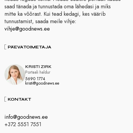
saad tänada ja tunnustada oma lähedasi ja miks
mitte ka võõrast. Kui tead kedagi, kes väärib
tunnustamist, saada meile vihje:
vihje@goodnews.ee
PÄEVATOIMETAJA
KRISTI ZIRK
Portaali haldur
5690 1774
kristi@goodnews.ee
KONTAKT
info@goodnews.ee
+372 5551 7551